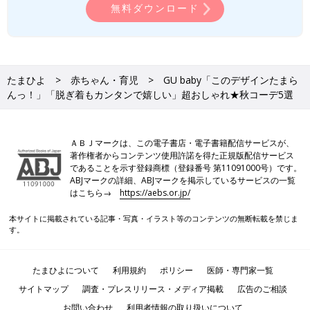
無料ダウンロード
たまひよ
赤ちゃん・育児
GU baby「このデザインたまら
んっ！」「脱ぎ着もカンタンで嬉しい」超おしゃれ★秋コーデ5選
ＡＢＪマークは、この電子書店・電子書籍配信サービスが、
著作権者からコンテンツ使用許諾を得た正規版配信サービス
であることを示す登録商標（登録番号 第11091000号）です。
ABJマークの詳細、ABJマークを掲示しているサービスの一覧
はこちら→
https://aebs.or.jp/
本サイトに掲載されている記事・写真・イラスト等のコンテンツの無断転載を禁じま
す。
たまひよについて
利用規約
ポリシー
医師・専門家一覧
サイトマップ
調査・プレスリリース・メディア掲載
広告のご相談
お問い合わせ
利用者情報の取り扱いについて