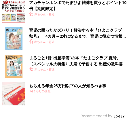
アカチャンホンポでたまひよ雑誌を買うとポイント10
倍【期間限定】
赤ちゃん・育児
育児の困ったがズバリ！解決する本『ひよこクラブ
秋号』 4カ月～2才になるまで、育児に役立つ情報が
いっぱい！
赤ちゃん・育児
まるごと1冊“出産準備”の本『たまごクラブ 夏号』
〈スペシャル大特集〉夫婦で予習する 出産の教科書
赤ちゃん・育児
もらえる年金25万円以下の人が知るべき事
PR(くらしの話題)
Recommended by