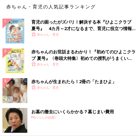
赤ちゃん・育児の人気記事ランキング
育児の困ったがズバリ！解決する本『ひよこクラブ
夏号』 4カ月～2才になるまで、育児に役立つ情報が
いっぱい！
赤ちゃん・育児
赤ちゃんのお世話まるわかり！『初めてのひよこクラ
ブ 夏号』〈巻頭大特集〉初めての授乳がうまくい
く！ おっぱい・ミルクの基本と夏のトラブル 解決テ
赤ちゃん・育児
ク
赤ちゃんが生まれたら！2冊の「たまひよ」
赤ちゃん・育児
お墓の撤去にいくらかかる？墓じまい費用
PR(くらしの話題)