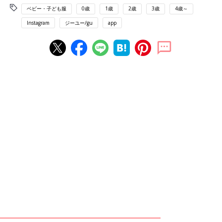
ベビー・子ども服
0歳
1歳
2歳
3歳
4歳～
Instagram
ジーユー/gu
app