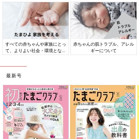
妊娠・育児期は「時短テク、家
新米ママ・パパ向け「マネー講
事」＆「小掃除」
座」
最新号