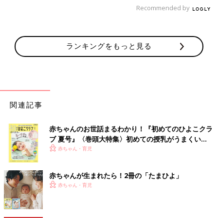
Recommended by
ランキングをもっと見る
関連記事
赤ちゃんのお世話まるわかり！『初めてのひよこクラ
ブ 夏号』〈巻頭大特集〉初めての授乳がうまくい
く！ おっぱい・ミルクの基本と夏のトラブル 解決テ
赤ちゃん・育児
ク
赤ちゃんが生まれたら！2冊の「たまひよ」
赤ちゃん・育児