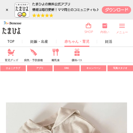
×
内祝い
SHOP
メニュー
TOP
妊娠・出産
赤ちゃん・育児
妊活
育児グッズ
病気・予防接種
離乳食
優待パス
ひよこクラブ
アプリ
SNS
キャンペーン
写真スタジオ