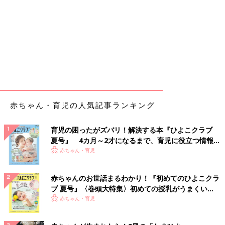
赤ちゃん・育児の人気記事ランキング
育児の困ったがズバリ！解決する本『ひよこクラブ
夏号』 4カ月～2才になるまで、育児に役立つ情報が
いっぱい！
赤ちゃん・育児
赤ちゃんのお世話まるわかり！『初めてのひよこクラ
ブ 夏号』〈巻頭大特集〉初めての授乳がうまくい
く！ おっぱい・ミルクの基本と夏のトラブル 解決テ
赤ちゃん・育児
ク