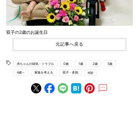
双子の2歳のお誕生日
元記事へ戻る
赤ちゃんの病気・トラブル
0歳
1歳
2歳
3歳
4歳～
家族を考える
双子・多胎
app