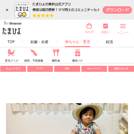
×
内祝い
SHOP
メニュー
TOP
妊娠・出産
赤ちゃん・育児
妊活
育児グッズ
病気・予防接種
離乳食
優待パス
ひよこクラブ
アプリ
SNS
キャンペーン
写真スタジオ