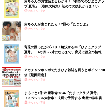
赤ちゃんのお世話まるわかり！『初めてのひよこクラ
ブ 夏号』〈巻頭大特集〉初めての授乳がうまくい
く！ おっぱい・ミルクの基本と夏のトラブル 解決テ
赤ちゃん・育児
ク
赤ちゃんが生まれたら！2冊の「たまひよ」
赤ちゃん・育児
育児の困ったがズバリ！解決する本『ひよこクラブ
夏号』 4カ月～2才になるまで、育児に役立つ情報が
いっぱい！
赤ちゃん・育児
アカチャンホンポでたまひよ雑誌を買うとポイント10
倍【期間限定】
赤ちゃん・育児
まるごと1冊“出産準備”の本『たまごクラブ 夏号』
〈スペシャル大特集〉夫婦で予習する 出産の教科書
赤ちゃん・育児