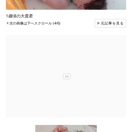
1歳頃の大貴君
▼
次の画像は下へスクロール (4/6)
▶
元記事を見る