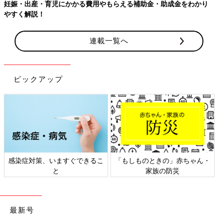
助金・助成金をわかり
連載一覧へ
ピックアップ
しものときの」赤ちゃん・
日本外来小児科学会リーフレッ
六星占
家族の防災
ト検討会
最新号