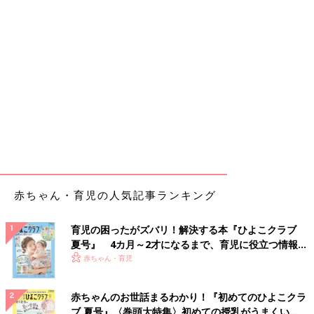
赤ちゃん・育児の人気記事ランキング
育児の困ったがズバリ！解決する本『ひよこクラブ
夏号』 4カ月～2才になるまで、育児に役立つ情報が
いっぱい！
赤ちゃん・育児
赤ちゃんのお世話まるわかり！『初めてのひよこクラ
ブ 夏号』〈巻頭大特集〉初めての授乳がうまくい