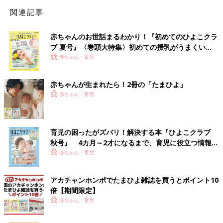
関連記事
赤ちゃんのお世話まるわかり！『初めてのひよこクラ
ブ 夏号』〈巻頭大特集〉初めての授乳がうまくい
く！ おっぱい・ミルクの基本と夏のトラブル 解決テ
赤ちゃん・育児
ク
赤ちゃんが生まれたら！2冊の「たまひよ」
赤ちゃん・育児
育児の困ったがズバリ！解決する本『ひよこクラブ
秋号』 4カ月～2才になるまで、育児に役立つ情報が
いっぱい！
赤ちゃん・育児
アカチャンホンポでたまひよ雑誌を買うとポイント10
倍【期間限定】
赤ちゃん・育児