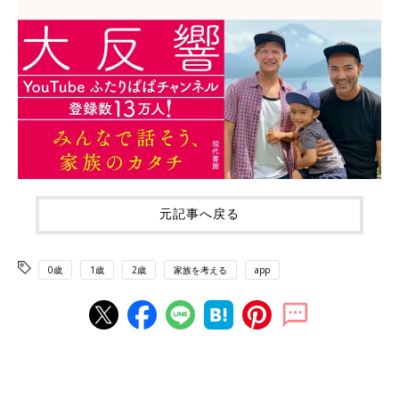
元記事へ戻る
0歳
1歳
2歳
家族を考える
app