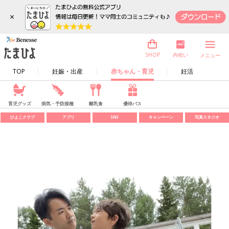
×
内祝い
SHOP
メニュー
TOP
妊娠・出産
赤ちゃん・育児
妊活
育児グッズ
病気・予防接種
離乳食
優待パス
ひよこクラブ
アプリ
SNS
キャンペーン
写真スタジオ