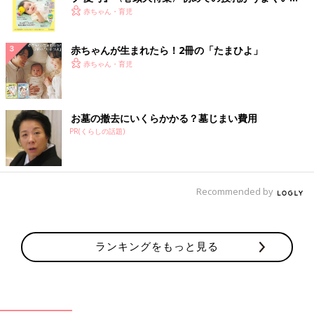
く！ おっぱい・ミルクの基本と夏のトラブル 解決テ
赤ちゃん・育児
ク
赤ちゃんが生まれたら！2冊の「たまひよ」
赤ちゃん・育児
お墓の撤去にいくらかかる？墓じまい費用
PR(くらしの話題)
Recommended by
ランキングをもっと見る