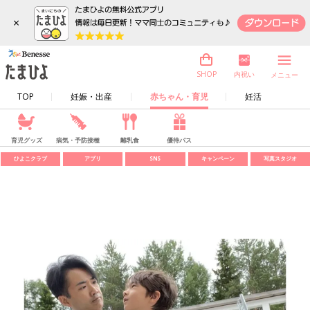
×
内祝い
SHOP
メニュー
TOP
妊娠・出産
赤ちゃん・育児
妊活
育児グッズ
病気・予防接種
離乳食
優待パス
ひよこクラブ
アプリ
SNS
キャンペーン
写真スタジオ