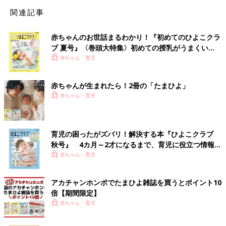
関連記事
赤ちゃんのお世話まるわかり！『初めてのひよこクラ
ブ 夏号』〈巻頭大特集〉初めての授乳がうまくい
く！ おっぱい・ミルクの基本と夏のトラブル 解決テ
赤ちゃん・育児
ク
赤ちゃんが生まれたら！2冊の「たまひよ」
赤ちゃん・育児
育児の困ったがズバリ！解決する本『ひよこクラブ
秋号』 4カ月～2才になるまで、育児に役立つ情報が
いっぱい！
赤ちゃん・育児
アカチャンホンポでたまひよ雑誌を買うとポイント10
倍【期間限定】
赤ちゃん・育児