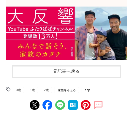
元記事へ戻る
0歳
1歳
2歳
家族を考える
app