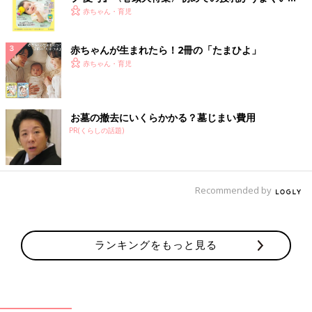
く！ おっぱい・ミルクの基本と夏のトラブル 解決テ
赤ちゃん・育児
ク
赤ちゃんが生まれたら！2冊の「たまひよ」
赤ちゃん・育児
お墓の撤去にいくらかかる？墓じまい費用
PR(くらしの話題)
Recommended by
ランキングをもっと見る