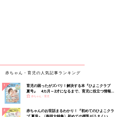
赤ちゃん・育児の人気記事ランキング
育児の困ったがズバリ！解決する本『ひよこクラブ
夏号』 4カ月～2才になるまで、育児に役立つ情報が
いっぱい！
赤ちゃん・育児
赤ちゃんのお世話まるわかり！『初めてのひよこクラ
ブ 夏号』〈巻頭大特集〉初めての授乳がうまくい