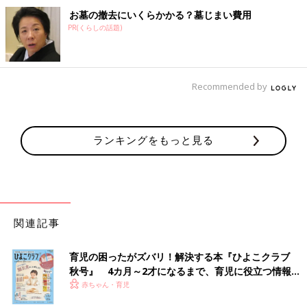
お墓の撤去にいくらかかる？墓じまい費用
PR(くらしの話題)
Recommended by
ランキングをもっと見る
関連記事
育児の困ったがズバリ！解決する本『ひよこクラブ
秋号』 4カ月～2才になるまで、育児に役立つ情報が
いっぱい！
赤ちゃん・育児