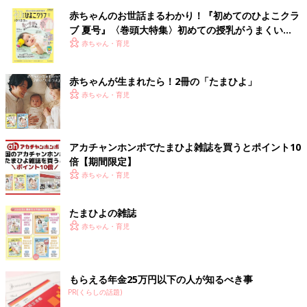
赤ちゃんのお世話まるわかり！『初めてのひよこクラ
ブ 夏号』〈巻頭大特集〉初めての授乳がうまくい
く！ おっぱい・ミルクの基本と夏のトラブル 解決テ
赤ちゃん・育児
ク
赤ちゃんが生まれたら！2冊の「たまひよ」
赤ちゃん・育児
アカチャンホンポでたまひよ雑誌を買うとポイント10
倍【期間限定】
赤ちゃん・育児
たまひよの雑誌
赤ちゃん・育児
もらえる年金25万円以下の人が知るべき事
PR(くらしの話題)