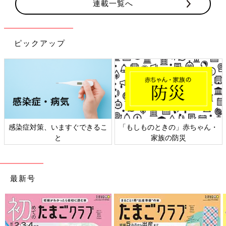
連載一覧へ
ピックアップ
きるこ
「もしものときの」赤ちゃん・
日本外来小児科学会リーフ
家族の防災
ト検討会
最新号