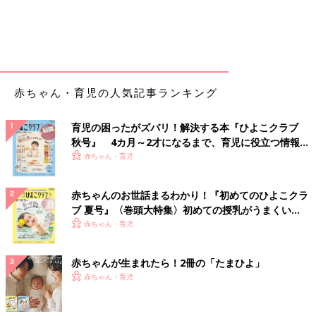
赤ちゃん・育児の人気記事ランキング
育児の困ったがズバリ！解決する本『ひよこクラブ
秋号』 4カ月～2才になるまで、育児に役立つ情報が
いっぱい！
赤ちゃん・育児
赤ちゃんのお世話まるわかり！『初めてのひよこクラ
ブ 夏号』〈巻頭大特集〉初めての授乳がうまくい
く！ おっぱい・ミルクの基本と夏のトラブル 解決テ
赤ちゃん・育児
ク
赤ちゃんが生まれたら！2冊の「たまひよ」
赤ちゃん・育児