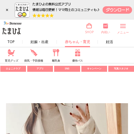
×
内祝い
SHOP
メニュー
TOP
妊娠・出産
赤ちゃん・育児
妊活
育児グッズ
病気・予防接種
離乳食
優待パス
ひよこクラブ
アプリ
SNS
キャンペーン
写真スタジオ