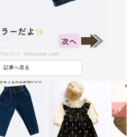
アカウント「chikkun.kids_outfit」
記事へ戻る