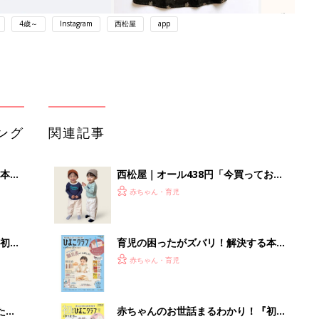
4歳～
Instagram
西松屋
app
ング
関連記事
本
西松屋｜オール438円「今買っておく
2才
べき！」「保育園着にも◎」元子ども
赤ちゃん・育児
いっ
服販売員ライターが推す★長袖Tシャ
ツ5選
初め
育児の困ったがズバリ！解決する本
大特
『ひよこクラブ 秋号』 4カ月～2才
赤ちゃん・育児
 お
になるまで、育児に役立つ情報がいっ
ブル
ぱい！
たま
赤ちゃんのお世話まるわかり！『初め