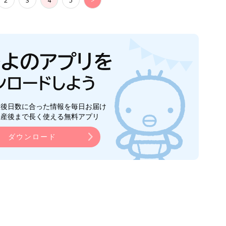
2
3
4
5
>
生後日数に合った情報を毎日お届け
ら産後まで長く使える無料アプリ
ダウンロード