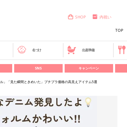
SHOP
内祝い
TOP
き
名づけ
出産準備
SNS
キャンペーン
ル」「見た瞬間ときめいた」プチプラ価格の高見えアイテム5選