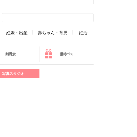
妊娠・出産
赤ちゃん・育児
妊活
離乳食
優待パス
写真スタジオ