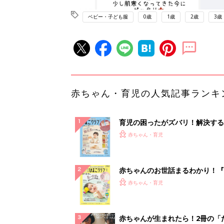
ベビー・子ども服
0歳
1歳
2歳
3歳
赤ちゃん・育児の人気記事ランキ
育児の困ったがズバリ！解決する
『ひよこクラブ 秋号』 4カ月～
赤ちゃん・育児
になるまで、育児に役立つ情報が
ぱい！
赤ちゃんのお世話まるわかり！『
てのひよこクラブ 夏号』〈巻頭
赤ちゃん・育児
集〉初めての授乳がうまくいく！
っぱい・ミルクの基本と夏のトラ
解決テク
赤ちゃんが生まれたら！2冊の「