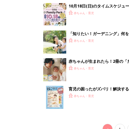
10月18日(日)のタイムスケジュ
赤ちゃん・育児
「知りたい！ガーデニング」何
赤ちゃん・育児
赤ちゃんが生まれたら！2冊の「
赤ちゃん・育児
育児の困ったがズバリ！解決する
つ情報がいっぱい！
赤ちゃん・育児