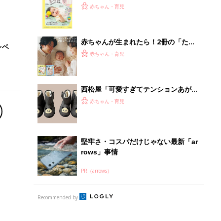
てのひよこクラブ 夏号』〈巻頭大特
赤ちゃん・育児
集〉初めての授乳がうまくいく！ お
っぱい・ミルクの基本と夏のトラブル
解決テク
赤ちゃんが生まれたら！2冊の「たま
レベ
ひよ」
赤ちゃん・育児
西松屋「可愛すぎてテンションあが
る」「機能性も◎」元子ども服販売員
赤ちゃん・育児
ライター厳選★冬小物4選
堅牢さ・コスパだけじゃない最新「ar
rows」事情
PR（arrows）
Recommended by