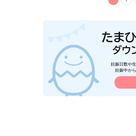
<
1
妊娠日数や
妊娠中か