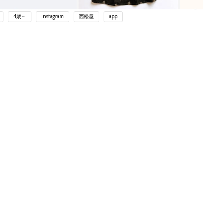
4歳～
Instagram
西松屋
app
ング
関連記事
本
西松屋｜オール438円「今買っておく
2才
べき！」「保育園着にも◎」元子ども
赤ちゃん・育児
いっ
服販売員ライターが推す★長袖Tシャ
ツ5選
初め
赤ちゃんのお世話まるわかり！『初め
大特
てのひよこクラブ 夏号』〈巻頭大特
赤ちゃん・育児
 お
集〉初めての授乳がうまくいく！ お
ブル
っぱい・ミルクの基本と夏のトラブル
解決テク
たま
赤ちゃんが生まれたら！2冊の「たま