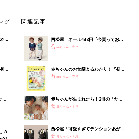
ひよ」
赤ちゃん・育児
西松屋「可愛すぎてテンションあが
」8
る」「機能性も◎」元子ども服販売員
赤ちゃん・育児
nの
ライター厳選★冬小物4選
西松屋「着心地・耐久性も◎」「399
円なのに高クオリティ」元子ども服販
赤ちゃん・育児
売員ライターが推す★秋冬のお出かけ
アイテム5選
【毎日変わる】Amazonタイムセール
が見逃せない！
PR（Amazon）
Recommended by