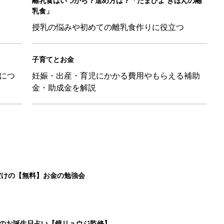
だけの【無料】お金の勉強会
日のお誕生日占い【鏡リュウジ監修】
も◎」SNSで超話題！夏必須のラッシュガード5選
を守るためにやっておきたいダニ対策５【専門家】