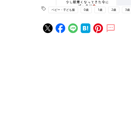
ベビー・子ども服
0歳
1歳
2歳
3歳
赤ちゃん・育児の人気記事ランキ
育児の困ったがズバリ！解決する
『ひよこクラブ 夏号』 4カ月～
赤ちゃん・育児
になるまで、育児に役立つ情報が
ぱい！
赤ちゃんのお世話まるわかり！『
てのひよこクラブ 夏号』〈巻頭
赤ちゃん・育児
集〉初めての授乳がうまくいく！
っぱい・ミルクの基本と夏のトラ
解決テク
赤ちゃんが生まれたら！2冊の「