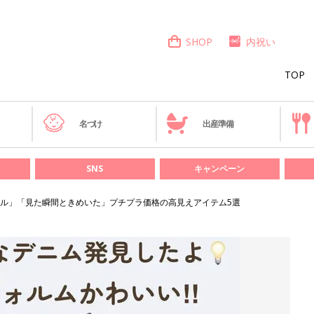
SHOP
内祝い
TOP
き
名づけ
出産準備
SNS
キャンペーン
ル」「見た瞬間ときめいた」プチプラ価格の高見えアイテム5選