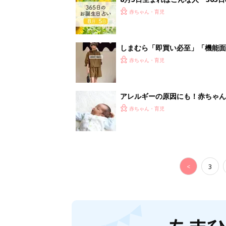
<
3
妊娠日数や
妊娠中か