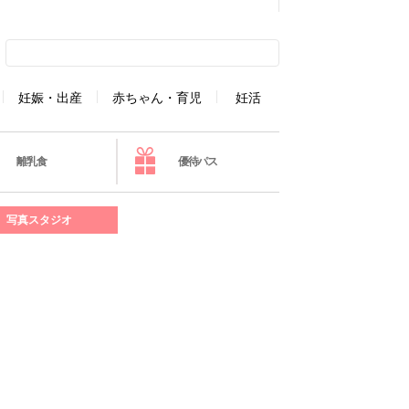
妊娠・出産
赤ちゃん・育児
妊活
離乳食
優待パス
写真スタジオ