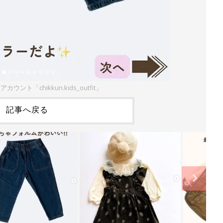
アカウント「chikkun.kids_outfit」
記事へ戻る