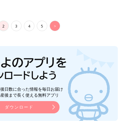
2
3
4
5
>
生後日数に合った情報を毎日お届け
ら産後まで長く使える無料アプリ
ダウンロード