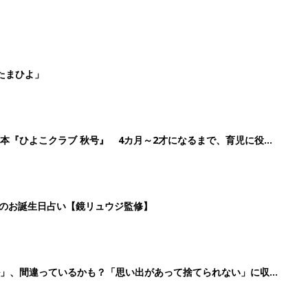
たまひよ」
本『ひよこクラブ 秋号』 4カ月～2才になるまで、育児に役立
日のお誕生日占い【鏡リュウジ監修】
ル」、間違っているかも？「思い出があって捨てられない」に収納