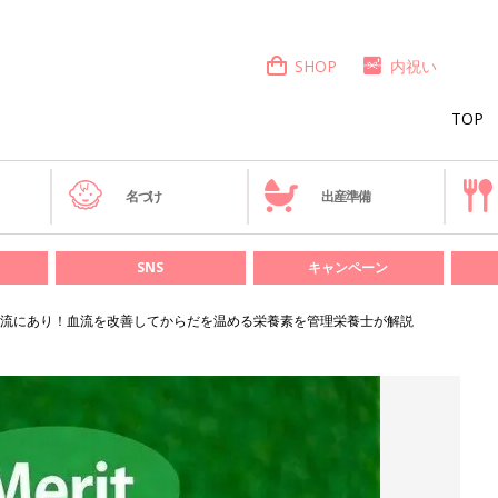
SHOP
内祝い
TOP
き
名づけ
出産準備
SNS
キャンペーン
流にあり！血流を改善してからだを温める栄養素を管理栄養士が解説