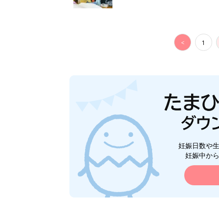
<
1
妊娠日数や
妊娠中か