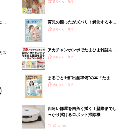
大特
ひよ」
赤ちゃん・育児
 お
ブル
たま
育児の困ったがズバリ！解決する本
『ひよこクラブ 秋号』 4カ月～2才
赤ちゃん・育児
になるまで、育児に役立つ情報がいっ
ぱい！
アカチャンホンポでたまひよ雑誌を買
のス
うとポイント10倍【期間限定】
赤ちゃん・育児
まるごと1冊“出産準備”の本『たまご
クラブ 夏号』〈スペシャル大特集〉
赤ちゃん・育児
夫婦で予習する 出産の教科書
四角い部屋を四角く拭く！壁際までし
っかり拭けるロボット掃除機
PR（Dreame）