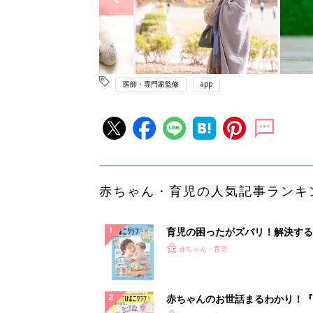
医師・専門家監修
app
赤ちゃん・育児の人気記事ランキ
育児の困ったがズバリ！解決する
『ひよこクラブ 夏号』 4カ月～
赤ちゃん・育児
になるまで、育児に役立つ情報が
ぱい！
赤ちゃんのお世話まるわかり！『