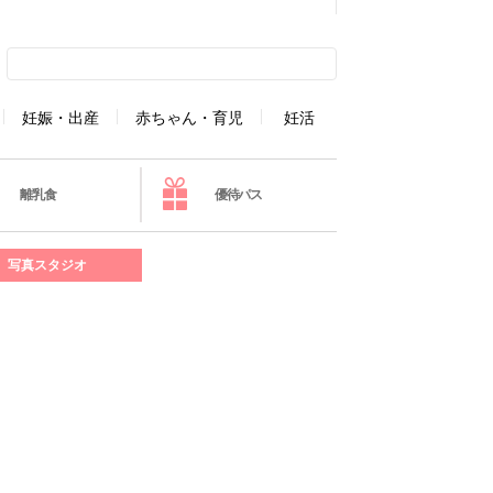
妊娠・出産
赤ちゃん・育児
妊活
離乳食
優待パス
写真スタジオ