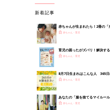
新着記事
赤ちゃんが生まれたら！2冊の「
赤ちゃん・育児
育児の困ったがズバリ！解決する
つ情報がいっぱい！
赤ちゃん・育児
8月7日生まれはこんな人 365
赤ちゃん・育児
あなたの「服を捨てるマイルー
スタイリストが喝！
赤ちゃん・育児