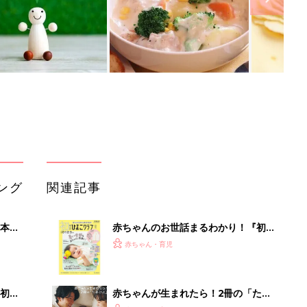
ング
関連記事
本
赤ちゃんのお世話まるわかり！『初め
2才
てのひよこクラブ 夏号』〈巻頭大特
赤ちゃん・育児
いっ
集〉初めての授乳がうまくいく！ お
っぱい・ミルクの基本と夏のトラブル
解決テク
初め
赤ちゃんが生まれたら！2冊の「たま