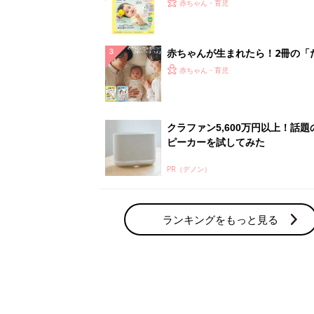
てのひよこクラブ 夏号』〈巻頭
赤ちゃん・育児
集〉初めての授乳がうまくいく！
っぱい・ミルクの基本と夏のトラ
解決テク
赤ちゃんが生まれたら！2冊の「
ひよ」
赤ちゃん・育児
クラファン5,600万円以上！話題
ピーカーを試してみた
PR（デノン）
ランキングをもっと見る