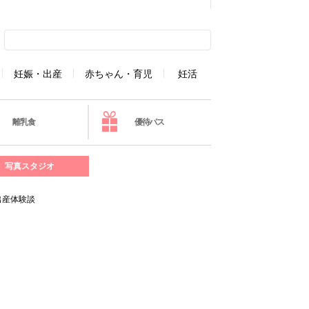
妊娠・出産
赤ちゃん・育児
妊活
離乳食
優待パス
写真スタジオ
出産体験談