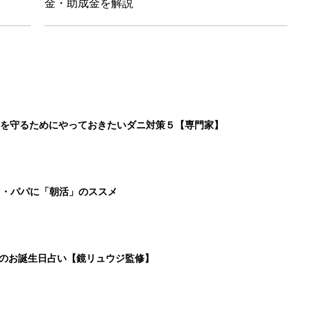
金・助成金を解説
を守るためにやっておきたいダニ対策５【専門家】
マ・パパに「朝活」のススメ
日のお誕生日占い【鏡リュウジ監修】