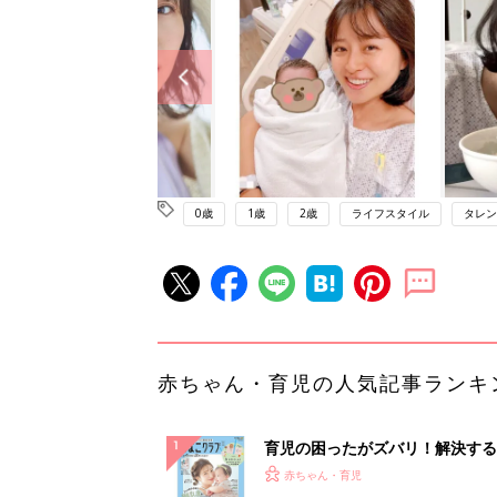
0歳
1歳
2歳
ライフスタイル
タレン
赤ちゃん・育児の人気記事ランキ
育児の困ったがズバリ！解決する
『ひよこクラブ 夏号』 4カ月～
赤ちゃん・育児
になるまで、育児に役立つ情報が