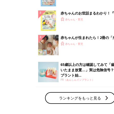
ぱい！
赤ちゃんのお世話まるわかり！『
てのひよこクラブ 夏号』〈巻頭
赤ちゃん・育児
集〉初めての授乳がうまくいく！
っぱい・ミルクの基本と夏のトラ
解決テク
赤ちゃんが生まれたら！2冊の「
ひよ」
赤ちゃん・育児
65歳以上の方は確認してみて「
いたまま放置…」実は危険信号？
プラント始...
PR（あんしんインプラント）
ランキングをもっと見る