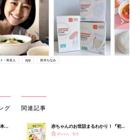
ト・有名人
app
鈴木ちなみ
ング
関連記事
本
赤ちゃんのお世話まるわかり！『初め
2才
てのひよこクラブ 夏号』〈巻頭大特
赤ちゃん・育児
いっ
集〉初めての授乳がうまくいく！ お