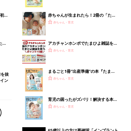
っぱい・ミルクの基本と夏のトラブル
解決テク
初め
赤ちゃんが生まれたら！2冊の「たま
大特
ひよ」
赤ちゃん・育児
 お
ブル
たま
アカチャンホンポでたまひよ雑誌を買
うとポイント10倍【期間限定】
赤ちゃん・育児
まるごと1冊“出産準備”の本『たまご
歯を抜
クラブ 夏号』〈スペシャル大特集〉
赤ちゃん・育児
イン
夫婦で予習する 出産の教科書
育児の困ったがズバリ！解決する本
『ひよこクラブ 夏号』 4カ月～2才
赤ちゃん・育児
になるまで、育児に役立つ情報がいっ
ぱい！
65歳以上の方は要確認「インプラント