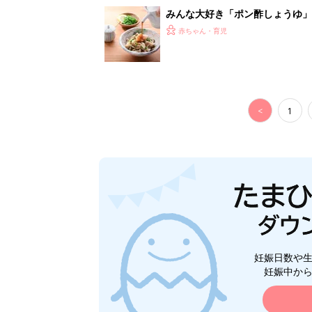
みんな大好き「ポン酢しょうゆ
養学的にも最高⁉
赤ちゃん・育児
<
1
妊娠日数や
妊娠中か