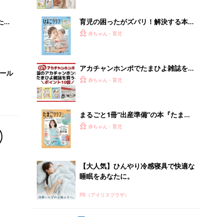
ブル
たま
育児の困ったがズバリ！解決する本
『ひよこクラブ 夏号』 4カ月～2才
赤ちゃん・育児
になるまで、育児に役立つ情報がいっ
ぱい！
アカチャンホンポでたまひよ雑誌を買
セール
うとポイント10倍【期間限定】
赤ちゃん・育児
まるごと1冊“出産準備”の本『たまご
クラブ 夏号』〈スペシャル大特集〉
赤ちゃん・育児
夫婦で予習する 出産の教科書
【大人気】ひんやり冷感寝具で快適な
睡眠をあなたに。
PR（アイリスプラザ）