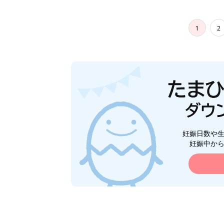
1
2
妊娠日数や
妊娠中か