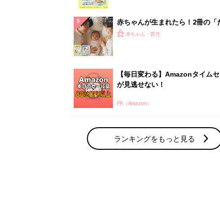
っぱい・ミルクの基本と夏のトラ
解決テク
赤ちゃんが生まれたら！2冊の「
ひよ」
赤ちゃん・育児
【毎日変わる】Amazonタイム
が見逃せない！
PR（Amazon）
ランキングをもっと見る