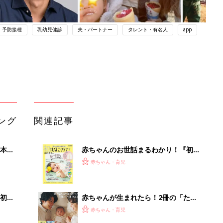
予防接種
乳幼児健診
夫・パートナー
タレント・有名人
app
ング
関連記事
本
赤ちゃんのお世話まるわかり！『初め
2才
てのひよこクラブ 夏号』〈巻頭大特
赤ちゃん・育児
いっ
集〉初めての授乳がうまくいく！ お
っぱい・ミルクの基本と夏のトラブル
解決テク
初め
赤ちゃんが生まれたら！2冊の「たま
大特
ひよ」
赤ちゃん・育児
 お