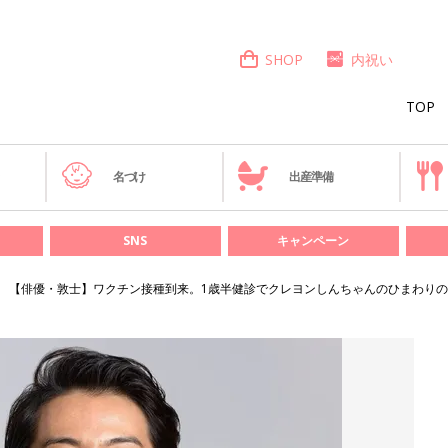
SHOP
内祝い
TOP
き
名づけ
出産準備
SNS
キャンペーン
【俳優・敦士】ワクチン接種到来。1歳半健診でクレヨンしんちゃんのひまわりの