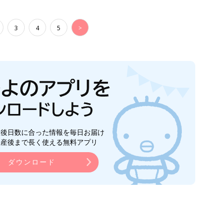
3
4
5
>
生後日数に合った情報を毎日お届け
ら産後まで長く使える無料アプリ
ダウンロード