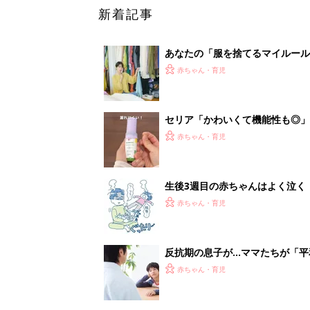
新着記事
あなたの「服を捨てるマイルー
スタイリストが喝！
赤ちゃん・育児
セリア「かわいくて機能性も◎」
赤ちゃん・育児
生後3週目の赤ちゃんはよく泣く
って本当？【専門家】
赤ちゃん・育児
反抗期の息子が...ママたちが「
赤ちゃん・育児