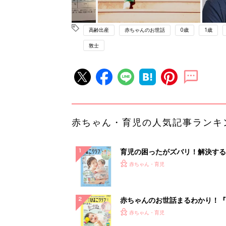
高齢出産
赤ちゃんのお世話
0歳
1歳
敦士
赤ちゃん・育児の人気記事ランキ
育児の困ったがズバリ！解決する
『ひよこクラブ 夏号』 4カ月～
赤ちゃん・育児
になるまで、育児に役立つ情報が
ぱい！
赤ちゃんのお世話まるわかり！『
てのひよこクラブ 夏号』〈巻頭
赤ちゃん・育児
集〉初めての授乳がうまくいく！