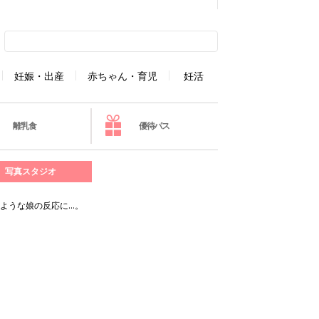
妊娠・出産
赤ちゃん・育児
妊活
離乳食
優待パス
写真スタジオ
ような娘の反応に…。