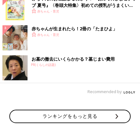
ブ 夏号』〈巻頭大特集〉初めての授乳がうまくい
く！ おっぱい・ミルクの基本と夏のトラブル 解決テ
赤ちゃん・育児
ク
赤ちゃんが生まれたら！2冊の「たまひよ」
赤ちゃん・育児
お墓の撤去にいくらかかる？墓じまい費用
PR(くらしの話題)
Recommended by
ランキングをもっと見る