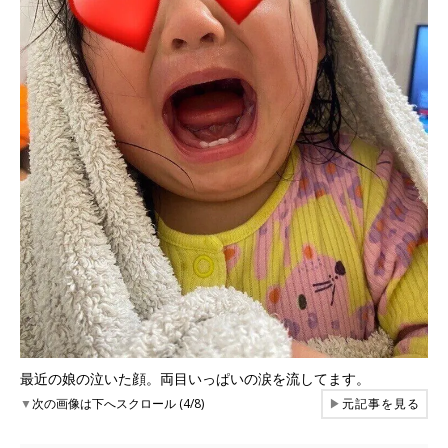
最近の娘の泣いた顔。両目いっぱいの涙を流してます。
▼
次の画像は下へスクロール (4/8)
▶
元記事を見る