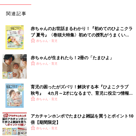
関連記事
赤ちゃんのお世話まるわかり！『初めてのひよこクラ
ブ 夏号』〈巻頭大特集〉初めての授乳がうまくい
く！ おっぱい・ミルクの基本と夏のトラブル 解決テ
赤ちゃん・育児
ク
赤ちゃんが生まれたら！2冊の「たまひよ」
赤ちゃん・育児
育児の困ったがズバリ！解決する本『ひよこクラブ
秋号』 4カ月～2才になるまで、育児に役立つ情報が
いっぱい！
赤ちゃん・育児
アカチャンホンポでたまひよ雑誌を買うとポイント10
倍【期間限定】
赤ちゃん・育児