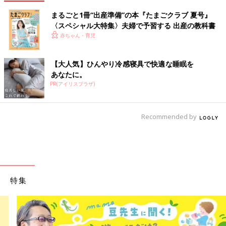
まるごと1冊“出産準備”の本『たまごクラブ 夏号』
〈スペシャル大特集〉夫婦で予習する 出産の教科書
赤ちゃん・育児
【大人気】ひんやり冷感寝具で快適な睡眠を
あなたに。
PR(アイリスプラザ)
Recommended by
特集