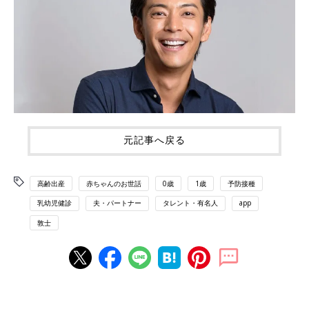
元記事へ戻る
高齢出産
赤ちゃんのお世話
0歳
1歳
予防接種
乳幼児健診
夫・パートナー
タレント・有名人
app
敦士