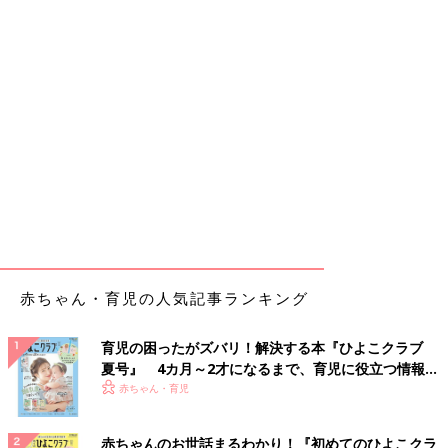
赤ちゃん・育児の人気記事ランキング
育児の困ったがズバリ！解決する本『ひよこクラブ
夏号』 4カ月～2才になるまで、育児に役立つ情報が
いっぱい！
赤ちゃん・育児
赤ちゃんのお世話まるわかり！『初めてのひよこクラ