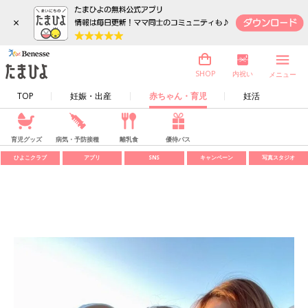
×
内祝い
SHOP
メニュー
TOP
妊娠・出産
赤ちゃん・育児
妊活
育児グッズ
病気・予防接種
離乳食
優待パス
ひよこクラブ
アプリ
SNS
キャンペーン
写真スタジオ