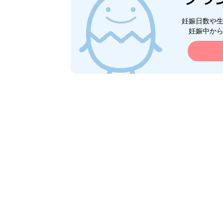
妊娠日数や
妊娠中か