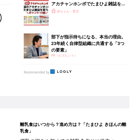
アカチャンホンポでたまひよ雑誌を買
うとポイント10倍【期間限定】
赤ちゃん・育児
部下が指示待ちになる、本当の理由。
23年続く自律型組織に共通する「3つ
の要素」
PR（ビズヒント）
Recommended by
離乳食はいつから？進め方は？「たまひよ きほんの離
乳食」