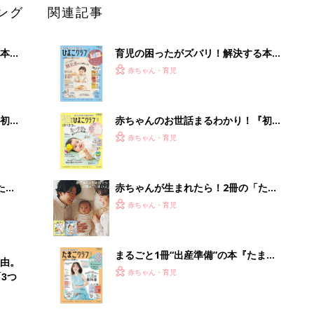
ング
関連記事
本
育児の困ったがズバリ！解決する本
2才
『ひよこクラブ 秋号』 4カ月～2才
赤ちゃん・育児
いっ
になるまで、育児に役立つ情報がいっ
ぱい！
初め
赤ちゃんのお世話まるわかり！『初め
大特
てのひよこクラブ 夏号』〈巻頭大特
赤ちゃん・育児
 お
集〉初めての授乳がうまくいく！ お
ブル
っぱい・ミルクの基本と夏のトラブル
解決テク
たま
赤ちゃんが生まれたら！2冊の「たま
ひよ」
赤ちゃん・育児
まるごと1冊“出産準備”の本『たまご
由。
クラブ 夏号』〈スペシャル大特集〉
赤ちゃん・育児
3つ
夫婦で予習する 出産の教科書