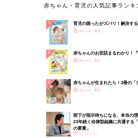
赤ちゃん・育児の人気記事ランキ
育児の困ったがズバリ！解決する
『ひよこクラブ 夏号』 4カ月～
赤ちゃん・育児
になるまで、育児に役立つ情報が
ぱい！
赤ちゃんのお世話まるわかり！『
てのひよこクラブ 夏号』〈巻頭
赤ちゃん・育児
集〉初めての授乳がうまくいく！
っぱい・ミルクの基本と夏のトラ
解決テク
赤ちゃんが生まれたら！2冊の「
ひよ」
赤ちゃん・育児
部下が指示待ちになる、本当の理
23年続く自律型組織に共通する「
の要素」
PR（ビズヒント）