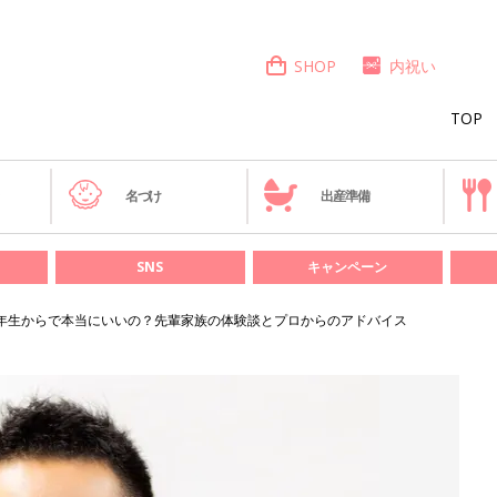
SHOP
内祝い
TOP
き
名づけ
出産準備
SNS
キャンペーン
年生からで本当にいいの？先輩家族の体験談とプロからのアドバイス