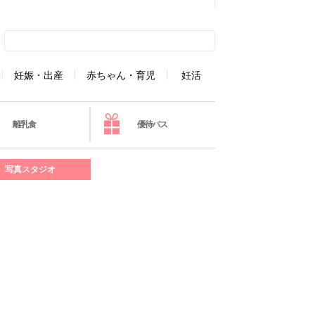
妊娠・出産
赤ちゃん・育児
妊活
離乳食
優待パス
写真スタジオ