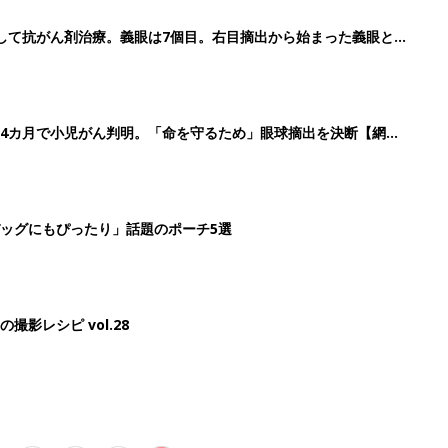
3
4
5
>
生後日数に合った情報を毎日お届け
ら産後まで長く使える無料アプリ
ダウンロード