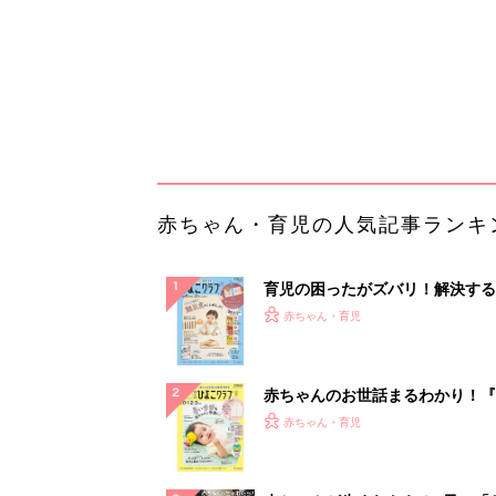
赤ちゃんのお世話まるわかり！『
てのひよこクラブ 夏号』〈巻頭
赤ちゃん・育児
集〉初めての授乳がうまくいく！
っぱい・ミルクの基本と夏のトラ
解決テク
赤ちゃんが生まれたら！2冊の「
ひよ」
赤ちゃん・育児
「今日の目玉商品は？」毎日変わ
mazonタイムセールが見逃せな
PR（Amazon）
ランキングをもっと見る