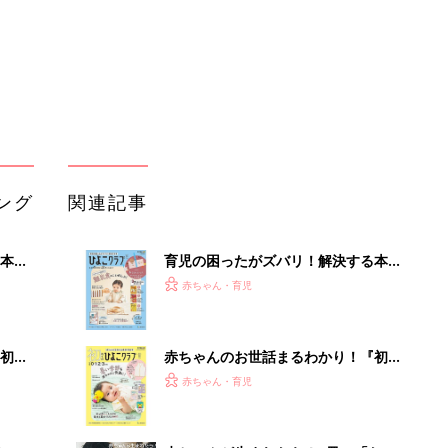
初め
赤ちゃんのお世話まるわかり！『初め
大特
てのひよこクラブ 夏号』〈巻頭大特
赤ちゃん・育児
 お
集〉初めての授乳がうまくいく！ お
ブル
っぱい・ミルクの基本と夏のトラブル
解決テク
たま
赤ちゃんが生まれたら！2冊の「たま
ひよ」
赤ちゃん・育児
アカチャンホンポでたまひよ雑誌を買
るA
うとポイント10倍【期間限定】
赤ちゃん・育児
い
たまひよの雑誌
赤ちゃん・育児
「今日の目玉商品は？」毎日変わるA
mazonタイムセールが見逃せない