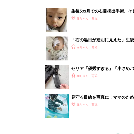
赤ちゃん・育児
1
2
妊娠日数や
妊娠中か