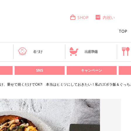
SHOP
内祝い
TOP
き
名づけ
出産準備
SNS
キャンペーン
け、乗せて焼くだけでOK?! 本当はヒミツにしておきたい！私のズボラ飯＆ぐっ