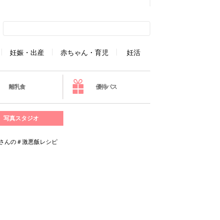
妊娠・出産
赤ちゃん・育児
妊活
離乳食
優待パス
写真スタジオ
ちさんの＃激悪飯レシピ