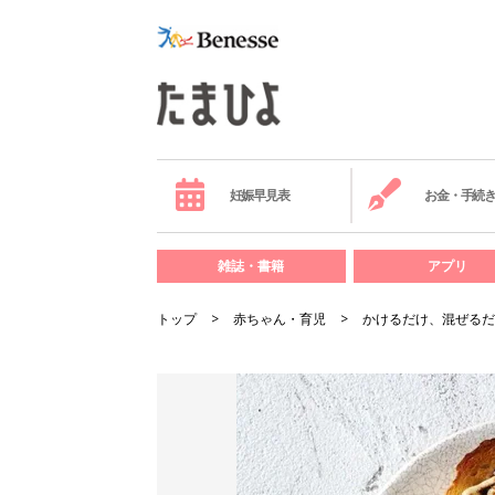
妊娠早見表
お金・手続
雑誌・書籍
アプリ
トップ
赤ちゃん・育児
かけるだけ、混ぜるだ