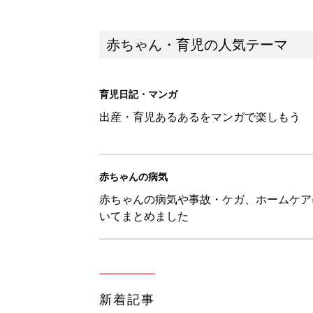
新着記事
生後5カ月での右目摘出手術、そ
の生活【網膜芽細胞腫】
赤ちゃん・育児
「右の黒目が透明に見えた」生後
芽細胞腫】
赤ちゃん・育児
セリア「優秀すぎる」「小さめバ
赤ちゃん・育児
見守る目線を写真に！ママのための撮