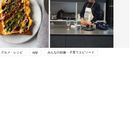
・グルメ・レシピ
app
みんなの妊娠・子育てエピソード
ング
関連記事
本
育児の困ったがズバリ！解決する本
2才
『ひよこクラブ 秋号』 4カ月～2才
赤ちゃん・育児
いっ
になるまで、育児に役立つ情報がいっ
ぱい！