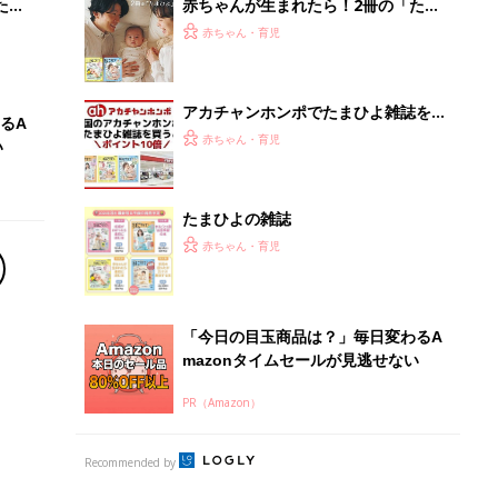
PR（Amazon）
Recommended by
離乳食はいつから？進め方は？「たまひよ きほんの離
乳食」
授乳の悩みや初めての離乳食作りに役立つ
子育てとお金
につ
妊娠・出産・育児にかかる費用やもらえる補助
金・助成金を解説