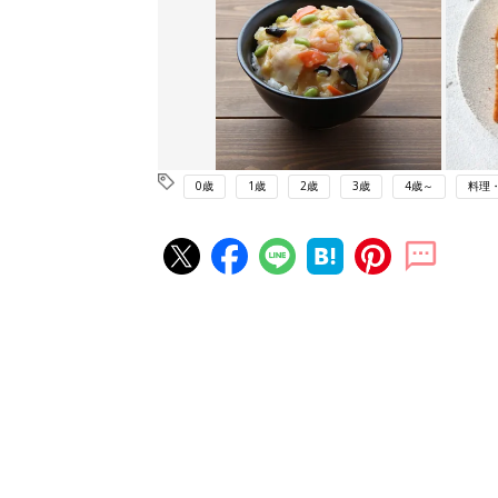
0歳
1歳
2歳
3歳
4歳～
料理
赤ちゃん・育児の人気記事ランキ
育児の困ったがズバリ！解決する
『ひよこクラブ 秋号』 4カ月～
赤ちゃん・育児
になるまで、育児に役立つ情報が
ぱい！