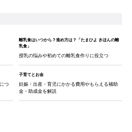
して抗がん剤治療。義眼は7個目。右目摘出から始まった義眼と
4カ月で小児がん判明。「命を守るため」眼球摘出を決断【網膜
ッグにもぴったり」話題のポーチ5選
影レシピ vol.28