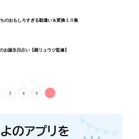
ちのおもしろすぎる勘違い＆変換ミス集
日のお誕生日占い【鏡リュウジ監修】
3
4
5
>