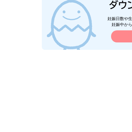
妊娠日数や
妊娠中か