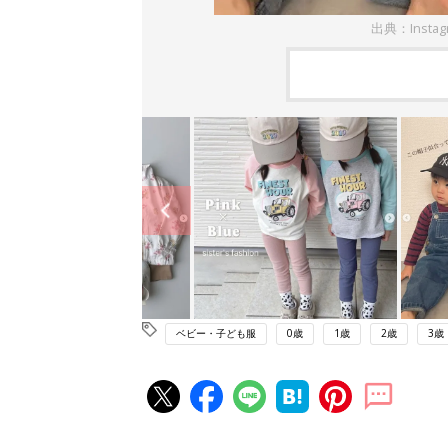
出典：Insta
ベビー・子ども服
0歳
1歳
2歳
3歳