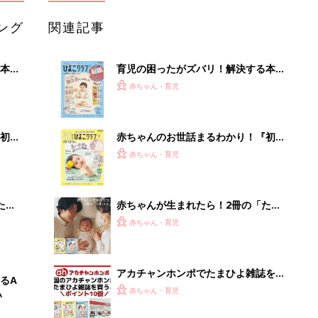
ング
関連記事
本
育児の困ったがズバリ！解決する本
2才
『ひよこクラブ 秋号』 4カ月～2才
赤ちゃん・育児
いっ
になるまで、育児に役立つ情報がいっ
ぱい！
初め
赤ちゃんのお世話まるわかり！『初め
大特
てのひよこクラブ 夏号』〈巻頭大特
赤ちゃん・育児
 お
集〉初めての授乳がうまくいく！ お
ブル
っぱい・ミルクの基本と夏のトラブル
解決テク
たま
赤ちゃんが生まれたら！2冊の「たま
ひよ」
赤ちゃん・育児
アカチャンホンポでたまひよ雑誌を買
るA
うとポイント10倍【期間限定】
赤ちゃん・育児
い