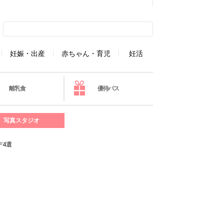
妊娠・出産
赤ちゃん・育児
妊活
離乳食
優待パス
写真スタジオ
デ4選