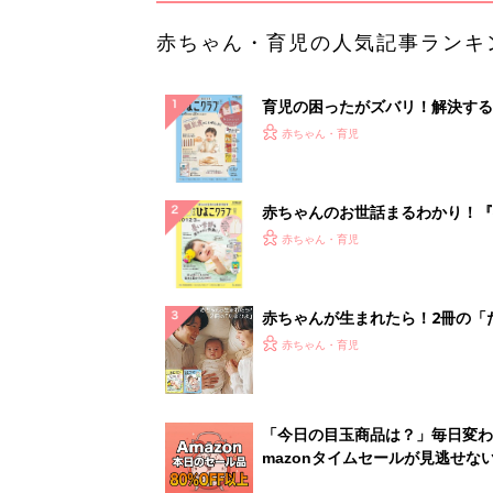
赤ちゃん・育児の人気記事ランキ
育児の困ったがズバリ！解決する
『ひよこクラブ 秋号』 4カ月～
赤ちゃん・育児
になるまで、育児に役立つ情報が
ぱい！
赤ちゃんのお世話まるわかり！『
てのひよこクラブ 夏号』〈巻頭
赤ちゃん・育児
集〉初めての授乳がうまくいく！
っぱい・ミルクの基本と夏のトラ
解決テク
赤ちゃんが生まれたら！2冊の「
ひよ」
赤ちゃん・育児
「今日の目玉商品は？」毎日変わ
mazonタイムセールが見逃せな