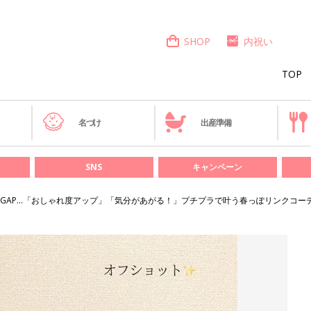
SHOP
内祝い
TOP
き
名づけ
出産準備
SNS
キャンペーン
GAP…「おしゃれ度アップ」「気分があがる！」プチプラで叶う春っぽリンクコー