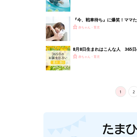
『今、戦車待ち』に爆笑！ママた
赤ちゃん・育児
8月8日生まれはこんな人 365
赤ちゃん・育児
1
2