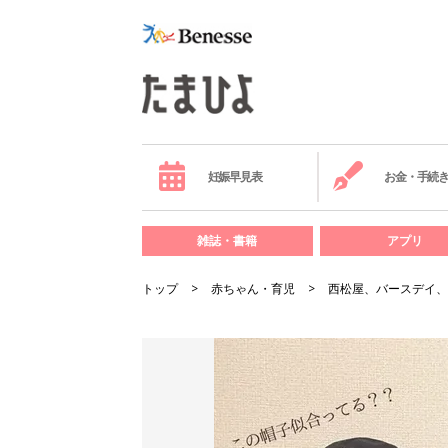
妊娠早見表
お金・手続
雑誌・書籍
アプリ
トップ
赤ちゃん・育児
西松屋、バースデイ、