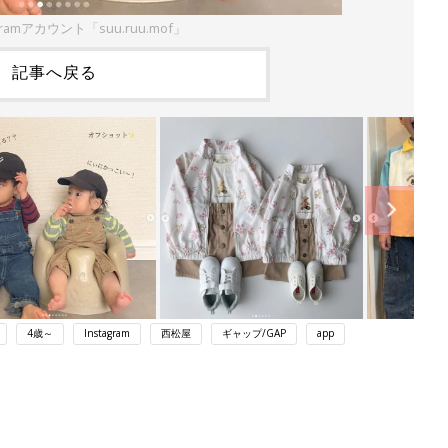
gramアカウント「suu.ruu.mof」
記事へ戻る
4歳～
Instagram
西松屋
ギャップ/GAP
app