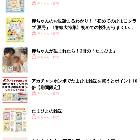
いっぱい！
赤ちゃん・育児
赤ちゃんのお世話まるわかり！『初めてのひよこクラ
ブ 夏号』〈巻頭大特集〉初めての授乳がうまくい
く！ おっぱい・ミルクの基本と夏のトラブル 解決テ
赤ちゃん・育児
ク
赤ちゃんが生まれたら！2冊の「たまひよ」
赤ちゃん・育児
アカチャンホンポでたまひよ雑誌を買うとポイント10
倍【期間限定】
赤ちゃん・育児
たまひよの雑誌
赤ちゃん・育児