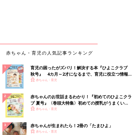
赤ちゃん・育児の人気記事ランキング
育児の困ったがズバリ！解決する本『ひよこクラブ
秋号』 4カ月～2才になるまで、育児に役立つ情報が
いっぱい！
赤ちゃん・育児
赤ちゃんのお世話まるわかり！『初めてのひよこクラ
ブ 夏号』〈巻頭大特集〉初めての授乳がうまくい
く！ おっぱい・ミルクの基本と夏のトラブル 解決テ
赤ちゃん・育児
ク
赤ちゃんが生まれたら！2冊の「たまひよ」
赤ちゃん・育児