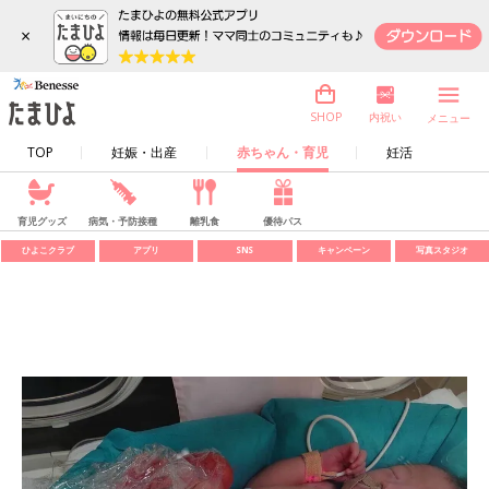
×
内祝い
SHOP
メニュー
TOP
妊娠・出産
赤ちゃん・育児
妊活
育児グッズ
病気・予防接種
離乳食
優待パス
ひよこクラブ
アプリ
SNS
キャンペーン
写真スタジオ