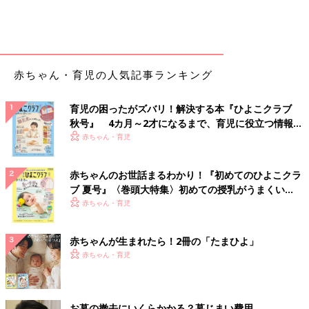
赤ちゃん・育児の人気記事ランキング
育児の困ったがズバリ！解決する本『ひよこクラブ
秋号』 4カ月～2才になるまで、育児に役立つ情報が
いっぱい！
赤ちゃん・育児
赤ちゃんのお世話まるわかり！『初めてのひよこクラ
ブ 夏号』〈巻頭大特集〉初めての授乳がうまくい
く！ おっぱい・ミルクの基本と夏のトラブル 解決テ
赤ちゃん・育児
ク
赤ちゃんが生まれたら！2冊の「たまひよ」
赤ちゃん・育児
お墓の撤去にいくらかかる？墓じまい費用