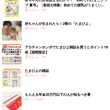
ブ 夏号』〈巻頭大特集〉初めての授乳がうまくい
く！ おっぱい・ミルクの基本と夏のトラブル 解決テ
赤ちゃん・育児
ク
赤ちゃんが生まれたら！2冊の「たまひよ」
赤ちゃん・育児
アカチャンホンポでたまひよ雑誌を買うとポイント10
倍【期間限定】
赤ちゃん・育児
たまひよの雑誌
赤ちゃん・育児
もらえる年金25万円以下の人が知るべき事
PR(くらしの話題)