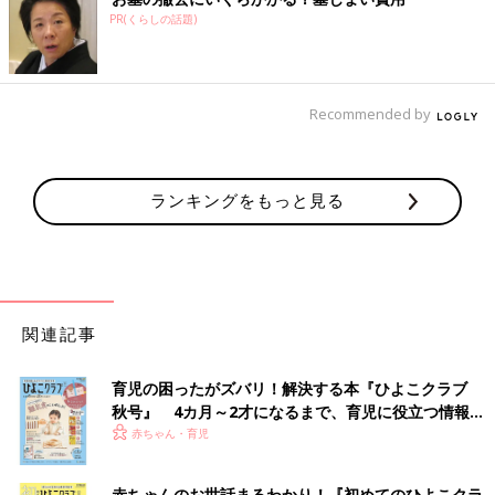
PR(くらしの話題)
Recommended by
ランキングをもっと見る
関連記事
育児の困ったがズバリ！解決する本『ひよこクラブ
秋号』 4カ月～2才になるまで、育児に役立つ情報が
いっぱい！
赤ちゃん・育児
赤ちゃんのお世話まるわかり！『初めてのひよこクラ