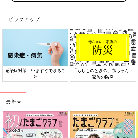
ピックアップ
日本外来小児科学会リーフレッ
六星占術 細木かおりさんの人生
ト検討会
相談
最新号