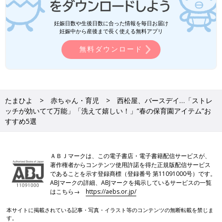
妊娠日数や生後日数に合った情報を毎日お届け
妊娠中から産後まで長く使える無料アプリ
無料ダウンロード
たまひよ
赤ちゃん・育児
西松屋、バースデイ…「ストレ
ッチが効いてて万能」「洗えて嬉しい！」“春の保育園アイテム”お
すすめ5選
ＡＢＪマークは、この電子書店・電子書籍配信サービスが、
著作権者からコンテンツ使用許諾を得た正規版配信サービス
であることを示す登録商標（登録番号 第11091000号）です。
ABJマークの詳細、ABJマークを掲示しているサービスの一覧
はこちら→
https://aebs.or.jp/
本サイトに掲載されている記事・写真・イラスト等のコンテンツの無断転載を禁じま
す。