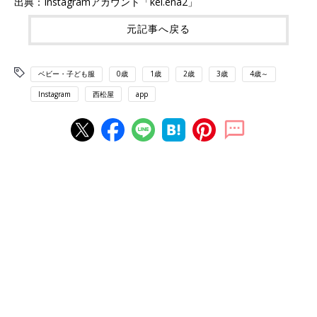
出典：Instagramアカウント「kei.ena2」
元記事へ戻る
ベビー・子ども服
0歳
1歳
2歳
3歳
4歳～
Instagram
西松屋
app