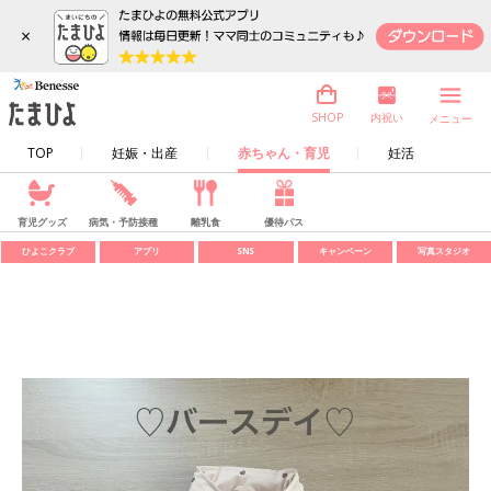
×
内祝い
SHOP
メニュー
TOP
妊娠・出産
赤ちゃん・育児
妊活
育児グッズ
病気・予防接種
離乳食
優待パス
ひよこクラブ
アプリ
SNS
キャンペーン
写真スタジオ