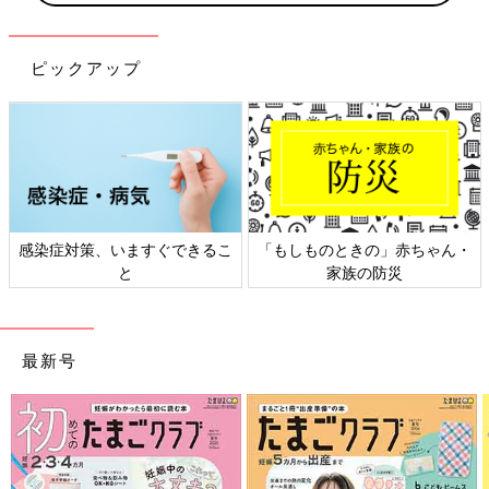
ピックアップ
日本外来小児科学会リーフレッ
六星占術 細木かおりさんの人生
ト検討会
相談
最新号