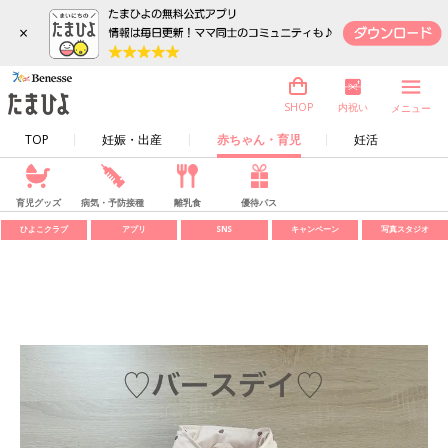
×
内祝い
SHOP
メニュー
TOP
妊娠・出産
赤ちゃん・育児
妊活
育児グッズ
病気・予防接種
離乳食
優待パス
ひよこクラブ
アプリ
SNS
キャンペーン
写真スタジオ