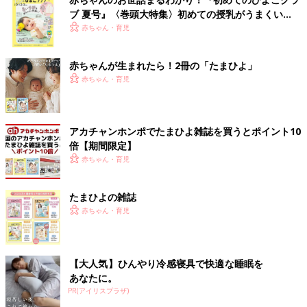
ブ 夏号』〈巻頭大特集〉初めての授乳がうまくい
く！ おっぱい・ミルクの基本と夏のトラブル 解決テ
赤ちゃん・育児
ク
赤ちゃんが生まれたら！2冊の「たまひよ」
赤ちゃん・育児
アカチャンホンポでたまひよ雑誌を買うとポイント10
倍【期間限定】
赤ちゃん・育児
たまひよの雑誌
赤ちゃん・育児
【大人気】ひんやり冷感寝具で快適な睡眠を
あなたに。
PR(アイリスプラザ)