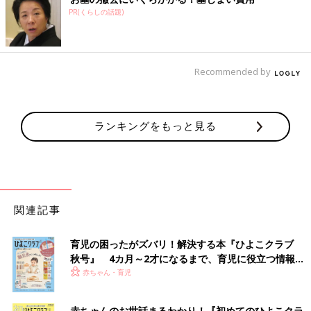
PR(くらしの話題)
Recommended by
ランキングをもっと見る
関連記事
育児の困ったがズバリ！解決する本『ひよこクラブ
秋号』 4カ月～2才になるまで、育児に役立つ情報が
いっぱい！
赤ちゃん・育児
赤ちゃんのお世話まるわかり！『初めてのひよこクラ