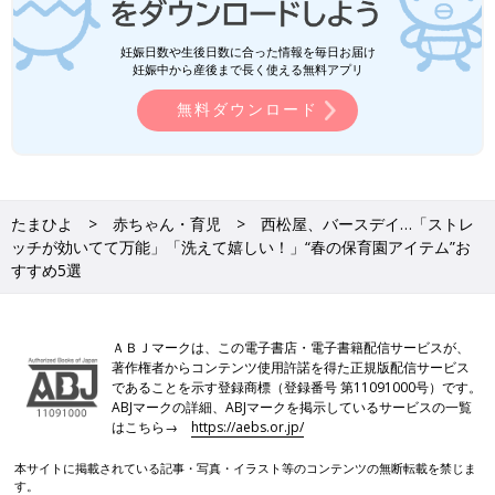
妊娠日数や生後日数に合った情報を毎日お届け
妊娠中から産後まで長く使える無料アプリ
無料ダウンロード
たまひよ
赤ちゃん・育児
西松屋、バースデイ…「ストレ
ッチが効いてて万能」「洗えて嬉しい！」“春の保育園アイテム”お
すすめ5選
ＡＢＪマークは、この電子書店・電子書籍配信サービスが、
著作権者からコンテンツ使用許諾を得た正規版配信サービス
であることを示す登録商標（登録番号 第11091000号）です。
ABJマークの詳細、ABJマークを掲示しているサービスの一覧
はこちら→
https://aebs.or.jp/
本サイトに掲載されている記事・写真・イラスト等のコンテンツの無断転載を禁じま
す。