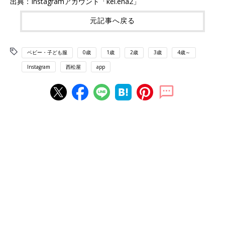
出典：Instagramアカウント「kei.ena2」
元記事へ戻る
ベビー・子ども服
0歳
1歳
2歳
3歳
4歳～
Instagram
西松屋
app