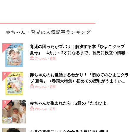
赤ちゃん・育児の人気記事ランキング
育児の困ったがズバリ！解決する本『ひよこクラブ
夏号』 4カ月～2才になるまで、育児に役立つ情報が
いっぱい！
赤ちゃん・育児
赤ちゃんのお世話まるわかり！『初めてのひよこクラ
ブ 夏号』〈巻頭大特集〉初めての授乳がうまくい
く！ おっぱい・ミルクの基本と夏のトラブル 解決テ
赤ちゃん・育児
ク
赤ちゃんが生まれたら！2冊の「たまひよ」
赤ちゃん・育児
お墓の撤去にいくらかかる？墓じまい費用