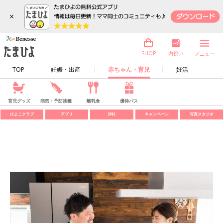
×
内祝い
SHOP
メニュー
TOP
妊娠・出産
赤ちゃん・育児
妊活
育児グッズ
病気・予防接種
離乳食
優待パス
ひよこクラブ
アプリ
SNS
キャンペーン
写真スタジオ