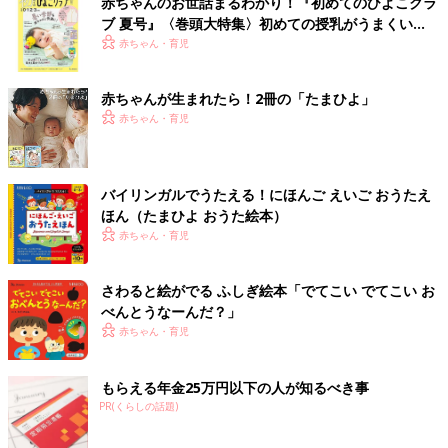
赤ちゃんのお世話まるわかり！『初めてのひよこクラ
ブ 夏号』〈巻頭大特集〉初めての授乳がうまくい
く！ おっぱい・ミルクの基本と夏のトラブル 解決テ
赤ちゃん・育児
ク
赤ちゃんが生まれたら！2冊の「たまひよ」
赤ちゃん・育児
バイリンガルでうたえる！にほんご えいご おうたえ
ほん（たまひよ おうた絵本）
赤ちゃん・育児
さわると絵がでる ふしぎ絵本「でてこい でてこい お
べんとうなーんだ？」
赤ちゃん・育児
もらえる年金25万円以下の人が知るべき事
PR(くらしの話題)