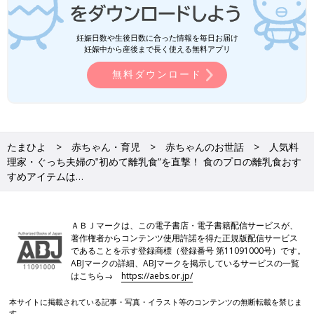
妊娠日数や生後日数に合った情報を毎日お届け
妊娠中から産後まで長く使える無料アプリ
無料ダウンロード
たまひよ
赤ちゃん・育児
赤ちゃんのお世話
人気料
理家・ぐっち夫婦の‟初めて離乳食”を直撃！ 食のプロの離乳食おす
すめアイテムは…
ＡＢＪマークは、この電子書店・電子書籍配信サービスが、
著作権者からコンテンツ使用許諾を得た正規版配信サービス
であることを示す登録商標（登録番号 第11091000号）です。
ABJマークの詳細、ABJマークを掲示しているサービスの一覧
はこちら→
https://aebs.or.jp/
本サイトに掲載されている記事・写真・イラスト等のコンテンツの無断転載を禁じま
す。