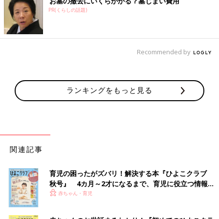
お墓の撤去にいくらかかる？墓じまい費用
PR(くらしの話題)
Recommended by
ランキングをもっと見る
関連記事
育児の困ったがズバリ！解決する本『ひよこクラブ
秋号』 4カ月～2才になるまで、育児に役立つ情報が
いっぱい！
赤ちゃん・育児