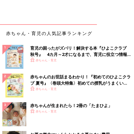
赤ちゃん・育児の人気記事ランキング
育児の困ったがズバリ！解決する本『ひよこクラブ
秋号』 4カ月～2才になるまで、育児に役立つ情報が
いっぱい！
赤ちゃん・育児
赤ちゃんのお世話まるわかり！『初めてのひよこクラ
ブ 夏号』〈巻頭大特集〉初めての授乳がうまくい
く！ おっぱい・ミルクの基本と夏のトラブル 解決テ
赤ちゃん・育児
ク
赤ちゃんが生まれたら！2冊の「たまひよ」
赤ちゃん・育児