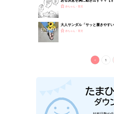
ある決意を胸に動き出すママ【オ
赤ちゃん・育児
大人サンダル「サッと履きやすい
赤ちゃん・育児
<
1
妊娠日数や