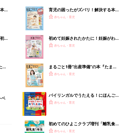
本
育児の困ったがズバリ！解決する本
2才
『ひよこクラブ 秋号』 4カ月～2才
赤ちゃん・育児
いっ
になるまで、育児に役立つ情報がいっ
ぱい！
初め
初めて妊娠されたかたに！妊娠がわか
大特
ったら最初に読む本『初めてのたまご
赤ちゃん・育児
 お
クラブ 夏号』
ブル
たま
まるごと1冊“出産準備”の本『たまご
クラブ 夏号』〈スペシャル大特集〉
赤ちゃん・育児
夫婦で予習する 出産の教科書
バイリンガルでうたえる！にほんご
レベ
えいご おうたえほん（たまひよ おう
赤ちゃん・育児
た絵本）
初めてのひよこクラブ増刊「離乳食1
年生 1皿作るだけ！オールインワン​レ
赤ちゃん・育児