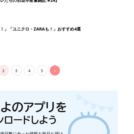
レたちの切迫早産奮闘記 #24】
！」「ユニクロ・ZARAも！」おすすめ4選
2
3
4
5
>
生後日数に合った情報を毎日お届け