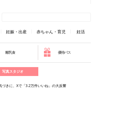
妊娠・出産
赤ちゃん・育児
妊活
離乳食
優待パス
写真スタジオ
気づきに、Xで「3.2万件いいね」の大反響