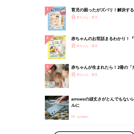
育児の困ったがズバリ！解決する
『ひよこクラブ 秋号』 4カ月～
赤ちゃん・育児
になるまで、育児に役立つ情報が
ぱい！
赤ちゃんのお世話まるわかり！『
てのひよこクラブ 夏号』〈巻頭
赤ちゃん・育児
集〉初めての授乳がうまくいく！
っぱい・ミルクの基本と夏のトラ
解決テク
赤ちゃんが生まれたら！2冊の「
ひよ」
赤ちゃん・育児
arrowsの頑丈さがとんでもない
ルに
PR（arrows）