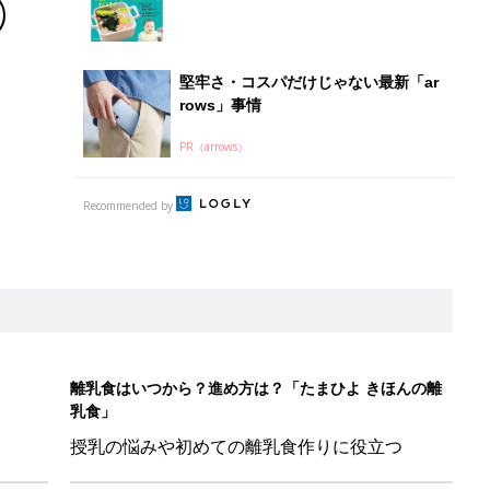
シピ」
堅牢さ・コスパだけじゃない最新「ar
rows」事情
PR（arrows）
Recommended by
離乳食はいつから？進め方は？「たまひよ きほんの離
乳食」
授乳の悩みや初めての離乳食作りに役立つ