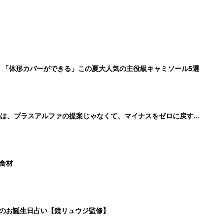
た食材
日のお誕生日占い【鏡リュウジ監修】
5
6
7
8
>
生後日数に合った情報を毎日お届け