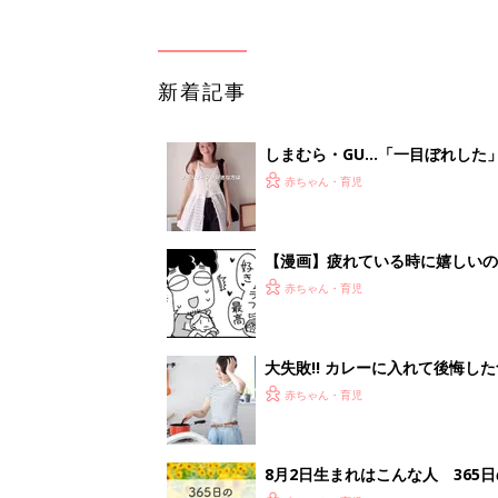
大失敗!! カレーに入れて後悔し
赤ちゃん・育児
8月2日生まれはこんな人 365
赤ちゃん・育児
<
4
妊娠日数や