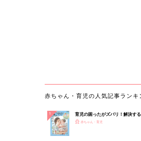
育児の困ったがズバリ！解決する
『ひよこクラブ 夏号』 4カ月～
赤ちゃん・育児
になるまで、育児に役立つ情報が
ぱい！
赤ちゃんのお世話まるわかり！『
てのひよこクラブ 夏号』〈巻頭
赤ちゃん・育児
集〉初めての授乳がうまくいく！
っぱい・ミルクの基本と夏のトラ
解決テク
赤ちゃんが生まれたら！2冊の「
ひよ」
赤ちゃん・育児
【毎日変わる】Amazonタイム
が見逃せない！
PR（Amazon）