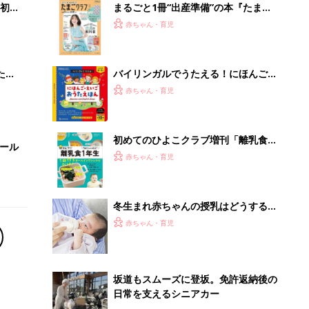
い？」冬授乳の疑問Q&A
坂道もスムーズに登坂。免許返納後の
日常を支えるシニアカー
PR（BLAZE）
Recommended by
離乳食はいつから？進め方は？「たまひよ きほんの離
乳食」
授乳の悩みや初めての離乳食作りに役立つ