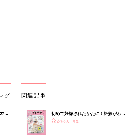
本
初めて妊娠されたかたに！妊娠がわか
2才
ったら最初に読む本『初めてのたまご
赤ちゃん・育児
いっ
クラブ 夏号』
初め
まるごと1冊“出産準備”の本『たまご
大特
クラブ 夏号』〈スペシャル大特集〉
赤ちゃん・育児
 お
夫婦で予習する 出産の教科書
ブル
たま
バイリンガルでうたえる！にほんご
えいご おうたえほん（たまひよ おう
赤ちゃん・育児
た絵本）
初めてのひよこクラブ増刊「離乳食1
セール
年生 1皿作るだけ！オールインワン​レ
赤ちゃん・育児
シピ」
冬生まれ赤ちゃんの授乳はどうするの
が正解？「ミルクは温めたほうがい
赤ちゃん・育児