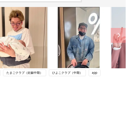
たまごクラブ（妊娠中期）
ひよこクラブ（中期）
app
ング
関連記事