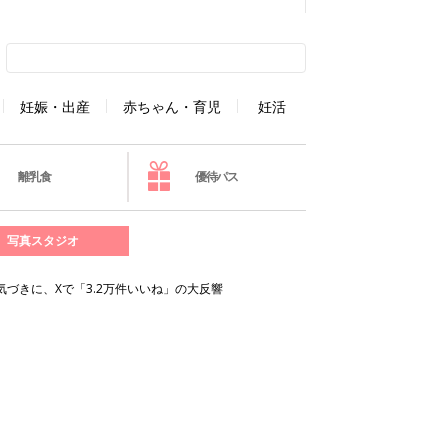
妊娠・出産
赤ちゃん・育児
妊活
離乳食
優待パス
写真スタジオ
気づきに、Xで「3.2万件いいね」の大反響