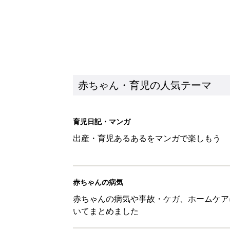
赤ちゃんの病気
赤ちゃんの病気や事故・ケガ、ホームケア
いてまとめました
新着記事
しまむら・GU…「一目ぼれした
赤ちゃん・育児
【漫画】疲れている時に嬉しい
助け『ふうふう子育て ＃90』
赤ちゃん・育児