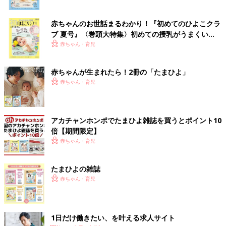
赤ちゃんのお世話まるわかり！『初めてのひよこクラ
ブ 夏号』〈巻頭大特集〉初めての授乳がうまくい
く！ おっぱい・ミルクの基本と夏のトラブル 解決テ
赤ちゃん・育児
ク
赤ちゃんが生まれたら！2冊の「たまひよ」
赤ちゃん・育児
アカチャンホンポでたまひよ雑誌を買うとポイント10
倍【期間限定】
赤ちゃん・育児
たまひよの雑誌
赤ちゃん・育児
1日だけ働きたい、を叶える求人サイト