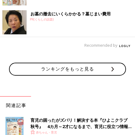
お墓の撤去にいくらかかる？墓じまい費用
PR(くらしの話題)
Recommended by
ランキングをもっと見る
関連記事
育児の困ったがズバリ！解決する本『ひよこクラブ
秋号』 4カ月～2才になるまで、育児に役立つ情報が
いっぱい！
赤ちゃん・育児