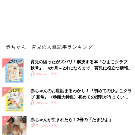
赤ちゃん・育児の人気記事ランキング
育児の困ったがズバリ！解決する本『ひよこクラブ
秋号』 4カ月～2才になるまで、育児に役立つ情報が
いっぱい！
赤ちゃん・育児
赤ちゃんのお世話まるわかり！『初めてのひよこクラ
ブ 夏号』〈巻頭大特集〉初めての授乳がうまくい
く！ おっぱい・ミルクの基本と夏のトラブル 解決テ
赤ちゃん・育児
ク
赤ちゃんが生まれたら！2冊の「たまひよ」
赤ちゃん・育児