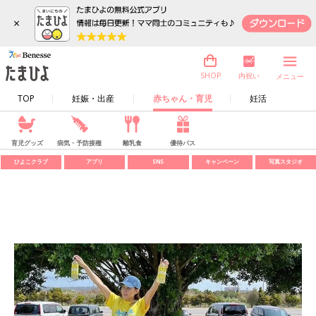
×
内祝い
SHOP
メニュー
TOP
妊娠・出産
赤ちゃん・育児
妊活
育児グッズ
病気・予防接種
離乳食
優待パス
ひよこクラブ
アプリ
SNS
キャンペーン
写真スタジオ