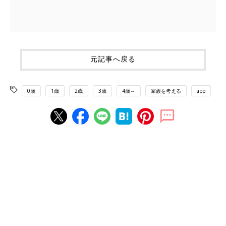
元記事へ戻る
0歳
1歳
2歳
3歳
4歳～
家族を考える
app