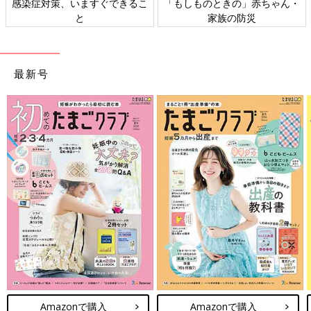
感染症対策、いますぐできるこ
「もしものときの」赤ちゃん・
と
家族の防災
最新号
Amazonで購入
Amazonで購入