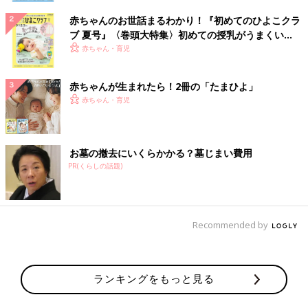
赤ちゃんのお世話まるわかり！『初めてのひよこクラ
ブ 夏号』〈巻頭大特集〉初めての授乳がうまくい
く！ おっぱい・ミルクの基本と夏のトラブル 解決テ
赤ちゃん・育児
ク
赤ちゃんが生まれたら！2冊の「たまひよ」
赤ちゃん・育児
お墓の撤去にいくらかかる？墓じまい費用
PR(くらしの話題)
Recommended by
ランキングをもっと見る