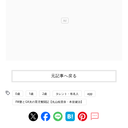
元記事へ戻る
0歳
1歳
2歳
タレント・有名人
app
FW妻とGK夫の育児奮闘記【丸山桂里奈・本並健治】