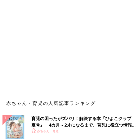
赤ちゃん・育児の人気記事ランキング
育児の困ったがズバリ！解決する本『ひよこクラブ
夏号』 4カ月～2才になるまで、育児に役立つ情報が
いっぱい！
赤ちゃん・育児