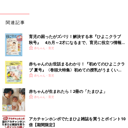
関連記事
育児の困ったがズバリ！解決する本『ひよこクラブ
秋号』 4カ月～2才になるまで、育児に役立つ情報が
いっぱい！
赤ちゃん・育児
赤ちゃんのお世話まるわかり！『初めてのひよこクラ
ブ 夏号』〈巻頭大特集〉初めての授乳がうまくい
く！ おっぱい・ミルクの基本と夏のトラブル 解決テ
赤ちゃん・育児
ク
赤ちゃんが生まれたら！2冊の「たまひよ」
赤ちゃん・育児
アカチャンホンポでたまひよ雑誌を買うとポイント10
倍【期間限定】