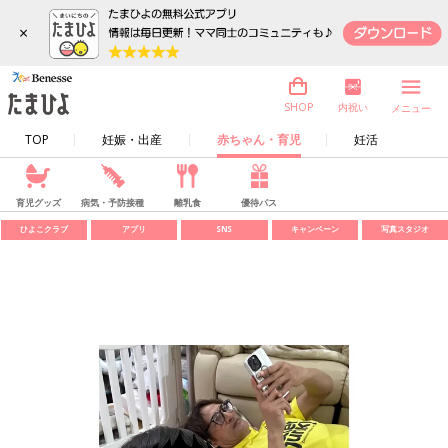
×
内祝い
SHOP
メニュー
TOP
妊娠・出産
赤ちゃん・育児
妊活
育児グッズ
病気・予防接種
離乳食
優待パス
ひよこクラブ
アプリ
SNS
キャンペーン
写真スタジオ