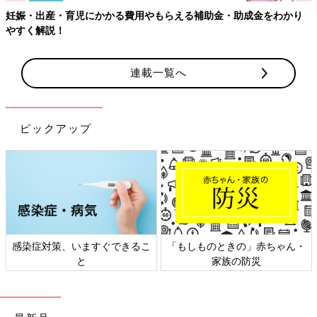
【ワクチン接種できるものも】妊婦の感染症対策、知っておいて！
連載一覧へ
ピックアップ
・
日本外来小児科学会リーフレッ
六星占術 細木かおりさんの人生
ト検討会
相談