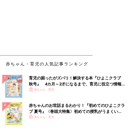
赤ちゃん・育児の人気記事ランキング
育児の困ったがズバリ！解決する本『ひよこクラブ
秋号』 4カ月～2才になるまで、育児に役立つ情報が
いっぱい！
赤ちゃん・育児
赤ちゃんのお世話まるわかり！『初めてのひよこクラ
ブ 夏号』〈巻頭大特集〉初めての授乳がうまくい
く！ おっぱい・ミルクの基本と夏のトラブル 解決テ
赤ちゃん・育児
ク