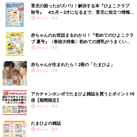
育児の困ったがズバリ！解決する本『ひよこクラブ
秋号』 4カ月～2才になるまで、育児に役立つ情報が
いっぱい！
赤ちゃん・育児
赤ちゃんのお世話まるわかり！『初めてのひよこクラ
ブ 夏号』〈巻頭大特集〉初めての授乳がうまくい
く！ おっぱい・ミルクの基本と夏のトラブル 解決テ
赤ちゃん・育児
ク
赤ちゃんが生まれたら！2冊の「たまひよ」
赤ちゃん・育児
アカチャンホンポでたまひよ雑誌を買うとポイント10
倍【期間限定】
赤ちゃん・育児
たまひよの雑誌
赤ちゃん・育児