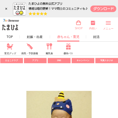
×
内祝い
SHOP
メニュー
TOP
妊娠・出産
赤ちゃん・育児
妊活
育児グッズ
病気・予防接種
離乳食
優待パス
ひよこクラブ
アプリ
SNS
キャンペーン
写真スタジオ