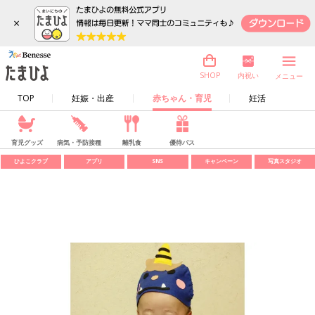
×
内祝い
SHOP
メニュー
TOP
妊娠・出産
赤ちゃん・育児
妊活
育児グッズ
病気・予防接種
離乳食
優待パス
ひよこクラブ
アプリ
SNS
キャンペーン
写真スタジオ