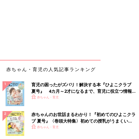
赤ちゃん・育児の人気記事ランキング
育児の困ったがズバリ！解決する本『ひよこクラブ
夏号』 4カ月～2才になるまで、育児に役立つ情報が
いっぱい！
赤ちゃん・育児
赤ちゃんのお世話まるわかり！『初めてのひよこクラ
ブ 夏号』〈巻頭大特集〉初めての授乳がうまくい
く！ おっぱい・ミルクの基本と夏のトラブル 解決テ
赤ちゃん・育児
ク