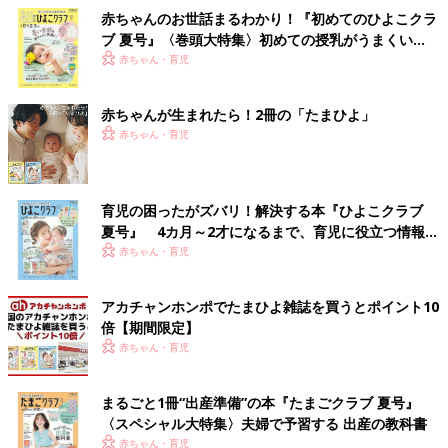
赤ちゃんのお世話まるわかり！『初めてのひよこクラ
ブ 夏号』〈巻頭大特集〉初めての授乳がうまくい
く！ おっぱい・ミルクの基本と夏のトラブル 解決テ
赤ちゃん・育児
ク
赤ちゃんが生まれたら！2冊の「たまひよ」
赤ちゃん・育児
育児の困ったがズバリ！解決する本『ひよこクラブ
夏号』 4カ月～2才になるまで、育児に役立つ情報が
いっぱい！
赤ちゃん・育児
アカチャンホンポでたまひよ雑誌を買うとポイント10
倍【期間限定】
赤ちゃん・育児
まるごと1冊“出産準備”の本『たまごクラブ 夏号』
〈スペシャル大特集〉夫婦で予習する 出産の教科書
赤ちゃん・育児