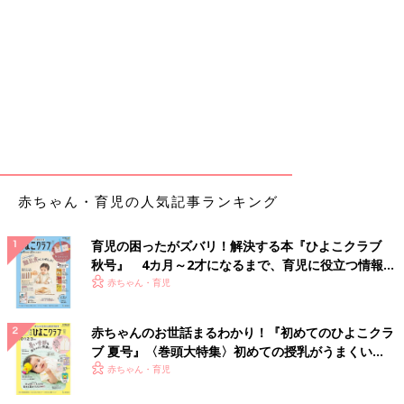
赤ちゃん・育児の人気記事ランキング
育児の困ったがズバリ！解決する本『ひよこクラブ
秋号』 4カ月～2才になるまで、育児に役立つ情報が
いっぱい！
赤ちゃん・育児
赤ちゃんのお世話まるわかり！『初めてのひよこクラ
ブ 夏号』〈巻頭大特集〉初めての授乳がうまくい
く！ おっぱい・ミルクの基本と夏のトラブル 解決テ
赤ちゃん・育児
ク