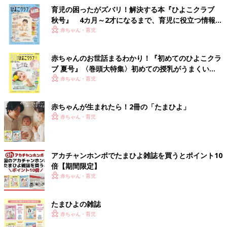
育児の困ったがズバリ！解決する本『ひよこクラブ
秋号』 4カ月～2才になるまで、育児に役立つ情報が
いっぱい！
赤ちゃん・育児
赤ちゃんのお世話まるわかり！『初めてのひよこクラ
ブ 夏号』〈巻頭大特集〉初めての授乳がうまくい
く！ おっぱい・ミルクの基本と夏のトラブル 解決テ
赤ちゃん・育児
ク
赤ちゃんが生まれたら！2冊の「たまひよ」
赤ちゃん・育児
アカチャンホンポでたまひよ雑誌を買うとポイント10
倍【期間限定】
赤ちゃん・育児
たまひよの雑誌
赤ちゃん・育児