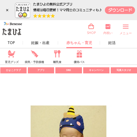
×
内祝い
SHOP
メニュー
TOP
妊娠・出産
赤ちゃん・育児
妊活
育児グッズ
病気・予防接種
離乳食
優待パス
ひよこクラブ
アプリ
SNS
キャンペーン
写真スタジオ