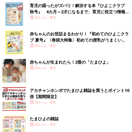
育児の困ったがズバリ！解決する本『ひよこクラブ
秋号』 4カ月～2才になるまで、育児に役立つ情報が
いっぱい！
赤ちゃん・育児
赤ちゃんのお世話まるわかり！『初めてのひよこクラ
ブ 夏号』〈巻頭大特集〉初めての授乳がうまくい
く！ おっぱい・ミルクの基本と夏のトラブル 解決テ
赤ちゃん・育児
ク
赤ちゃんが生まれたら！2冊の「たまひよ」
赤ちゃん・育児
アカチャンホンポでたまひよ雑誌を買うとポイント10
倍【期間限定】
赤ちゃん・育児
たまひよの雑誌
赤ちゃん・育児