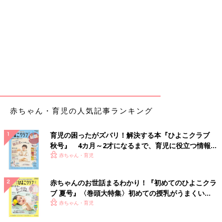
赤ちゃん・育児の人気記事ランキング
育児の困ったがズバリ！解決する本『ひよこクラブ
秋号』 4カ月～2才になるまで、育児に役立つ情報が
いっぱい！
赤ちゃん・育児
赤ちゃんのお世話まるわかり！『初めてのひよこクラ
ブ 夏号』〈巻頭大特集〉初めての授乳がうまくい
く！ おっぱい・ミルクの基本と夏のトラブル 解決テ
赤ちゃん・育児
ク