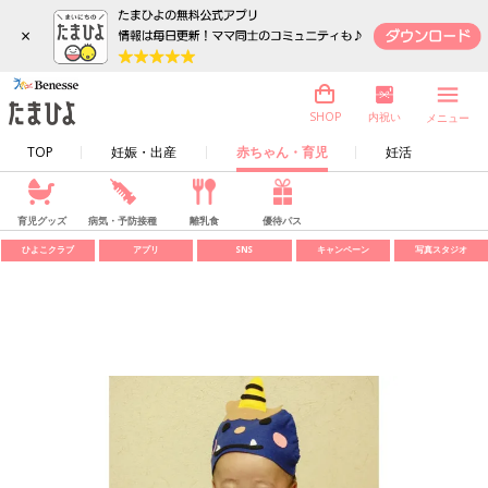
×
内祝い
SHOP
メニュー
TOP
妊娠・出産
赤ちゃん・育児
妊活
育児グッズ
病気・予防接種
離乳食
優待パス
ひよこクラブ
アプリ
SNS
キャンペーン
写真スタジオ