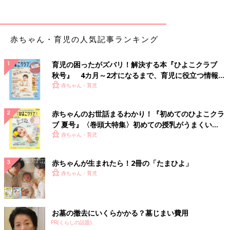
赤ちゃん・育児の人気記事ランキング
育児の困ったがズバリ！解決する本『ひよこクラブ
秋号』 4カ月～2才になるまで、育児に役立つ情報が
いっぱい！
赤ちゃん・育児
赤ちゃんのお世話まるわかり！『初めてのひよこクラ
ブ 夏号』〈巻頭大特集〉初めての授乳がうまくい
く！ おっぱい・ミルクの基本と夏のトラブル 解決テ
赤ちゃん・育児
ク
赤ちゃんが生まれたら！2冊の「たまひよ」
赤ちゃん・育児
お墓の撤去にいくらかかる？墓じまい費用
PR(くらしの話題)