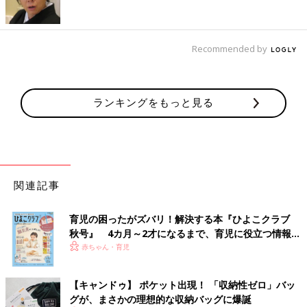
Recommended by
ランキングをもっと見る
関連記事
育児の困ったがズバリ！解決する本『ひよこクラブ
秋号』 4カ月～2才になるまで、育児に役立つ情報が
いっぱい！
赤ちゃん・育児
【キャンドゥ】 ポケット出現！ 「収納性ゼロ」バッ
グが、まさかの理想的な収納バッグに爆誕