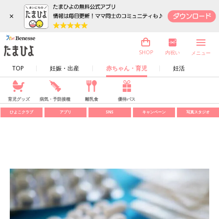
×
内祝い
SHOP
メニュー
TOP
妊娠・出産
赤ちゃん・育児
妊活
育児グッズ
病気・予防接種
離乳食
優待パス
ひよこクラブ
アプリ
SNS
キャンペーン
写真スタジオ