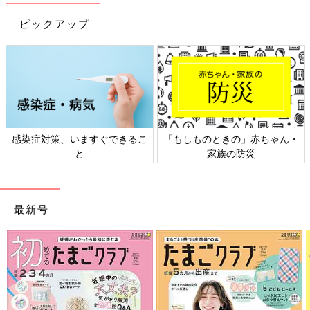
ピックアップ
の」赤ちゃん・
日本外来小児科学会リーフレッ
六星占術 細木か
防災
ト検討会
相談
最新号