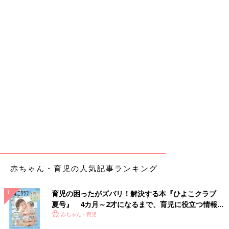
赤ちゃん・育児の人気記事ランキング
育児の困ったがズバリ！解決する本『ひよこクラブ
夏号』 4カ月～2才になるまで、育児に役立つ情報が
いっぱい！
赤ちゃん・育児