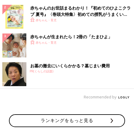
赤ちゃんのお世話まるわかり！『初めてのひよこクラ
ブ 夏号』〈巻頭大特集〉初めての授乳がうまくい
く！ おっぱい・ミルクの基本と夏のトラブル 解決テ
赤ちゃん・育児
ク
赤ちゃんが生まれたら！2冊の「たまひよ」
赤ちゃん・育児
お墓の撤去にいくらかかる？墓じまい費用
PR(くらしの話題)
Recommended by
ランキングをもっと見る