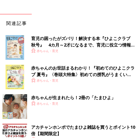
関連記事
育児の困ったがズバリ！解決する本『ひよこクラブ
秋号』 4カ月～2才になるまで、育児に役立つ情報が
いっぱい！
赤ちゃん・育児
赤ちゃんのお世話まるわかり！『初めてのひよこクラ
ブ 夏号』〈巻頭大特集〉初めての授乳がうまくい
く！ おっぱい・ミルクの基本と夏のトラブル 解決テ
赤ちゃん・育児
ク
赤ちゃんが生まれたら！2冊の「たまひよ」
赤ちゃん・育児
アカチャンホンポでたまひよ雑誌を買うとポイント10
倍【期間限定】