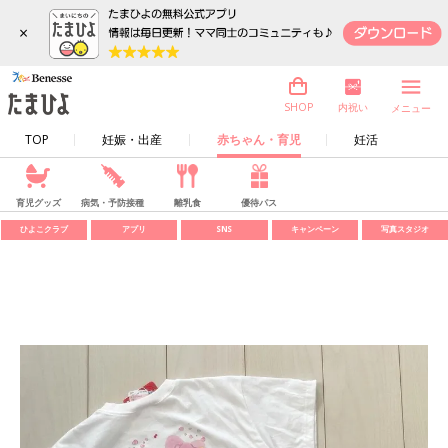
×
内祝い
SHOP
メニュー
TOP
妊娠・出産
赤ちゃん・育児
妊活
育児グッズ
病気・予防接種
離乳食
優待パス
ひよこクラブ
アプリ
SNS
キャンペーン
写真スタジオ