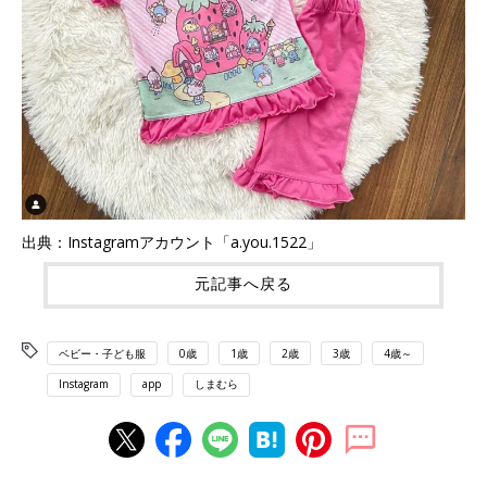
出典：Instagramアカウント「a.you.1522」
元記事へ戻る
ベビー・子ども服
0歳
1歳
2歳
3歳
4歳～
Instagram
app
しまむら