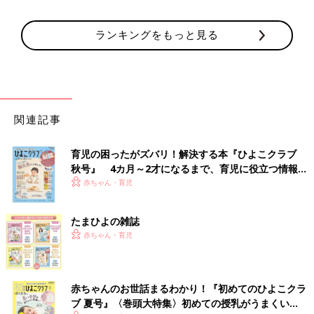
ランキングをもっと見る
関連記事
育児の困ったがズバリ！解決する本『ひよこクラブ
秋号』 4カ月～2才になるまで、育児に役立つ情報が
いっぱい！
赤ちゃん・育児
たまひよの雑誌
赤ちゃん・育児
赤ちゃんのお世話まるわかり！『初めてのひよこクラ
ブ 夏号』〈巻頭大特集〉初めての授乳がうまくい