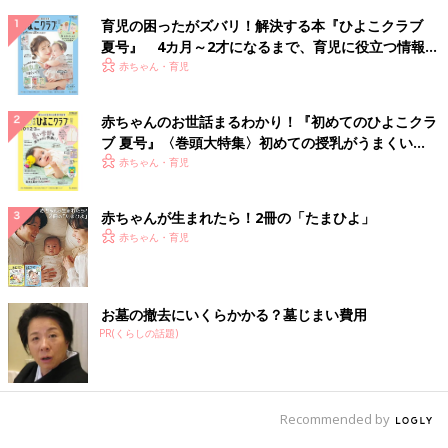
育児の困ったがズバリ！解決する本『ひよこクラブ
夏号』 4カ月～2才になるまで、育児に役立つ情報が
いっぱい！
赤ちゃん・育児
赤ちゃんのお世話まるわかり！『初めてのひよこクラ
ブ 夏号』〈巻頭大特集〉初めての授乳がうまくい
く！ おっぱい・ミルクの基本と夏のトラブル 解決テ
赤ちゃん・育児
ク
赤ちゃんが生まれたら！2冊の「たまひよ」
赤ちゃん・育児
お墓の撤去にいくらかかる？墓じまい費用
PR(くらしの話題)
Recommended by