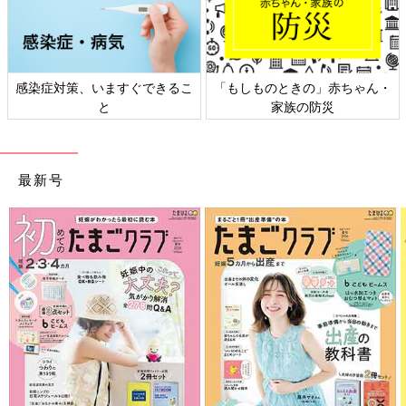
赤ちゃん・
日本外来小児科学会リーフレッ
六星占術 細木かおり
災
ト検討会
相談
最新号