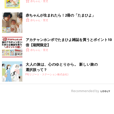
く！ おっぱい・ミルクの基本と夏のトラブル 解決テ
赤ちゃん・育児
ク
赤ちゃんが生まれたら！2冊の「たまひよ」
赤ちゃん・育児
アカチャンホンポでたまひよ雑誌を買うとポイント10
倍【期間限定】
赤ちゃん・育児
大人の旅は、心のゆとりから。 新しい旅の
選択肢って？
PR(リゾート・ステーション株式会社)
Recommended by