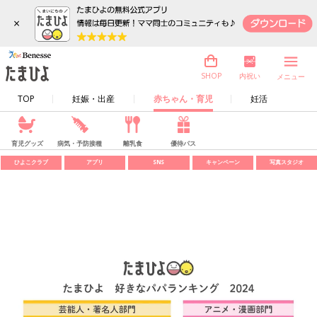
×
内祝い
SHOP
メニュー
TOP
妊娠・出産
赤ちゃん・育児
妊活
育児グッズ
病気・予防接種
離乳食
優待パス
ひよこクラブ
アプリ
SNS
キャンペーン
写真スタジオ