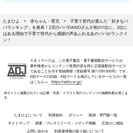
たまひよ
赤ちゃん・育児
子育て世代が選んだ「好きなパ
パランキング」を発表！2児のパパDAIGOさんが初の1位に。2位に
はある理由で子育て世代から感謝の声あふれるあのパパがランクイ
ン！
ＡＢＪマークは、この電子書店・電子書籍配信サービスが、
著作権者からコンテンツ使用許諾を得た正規版配信サービス
であることを示す登録商標（登録番号 第11091000号）です。
ABJマークの詳細、ABJマークを掲示しているサービスの一覧
はこちら→
https://aebs.or.jp/
本サイトに掲載されている記事・写真・イラスト等のコンテンツの無断転載を禁じま
す。
たまひよについて
利用規約
ポリシー
医師・専門家一覧
サイトマップ
調査・プレスリリース・メディア掲載
広告のご相談
お問い合わせ
利用者情報の取り扱いについて