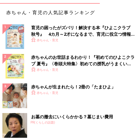
赤ちゃん・育児の人気記事ランキング
育児の困ったがズバリ！解決する本『ひよこクラブ
秋号』 4カ月～2才になるまで、育児に役立つ情報が
いっぱい！
赤ちゃん・育児
赤ちゃんのお世話まるわかり！『初めてのひよこクラ
ブ 夏号』〈巻頭大特集〉初めての授乳がうまくい
く！ おっぱい・ミルクの基本と夏のトラブル 解決テ
赤ちゃん・育児
ク
赤ちゃんが生まれたら！2冊の「たまひよ」
赤ちゃん・育児
お墓の撤去にいくらかかる？墓じまい費用
PR(くらしの話題)