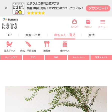
×
内祝い
SHOP
メニュー
TOP
妊娠・出産
赤ちゃん・育児
妊活
育児グッズ
病気・予防接種
離乳食
優待パス
ひよこクラブ
アプリ
SNS
キャンペーン
写真スタジオ