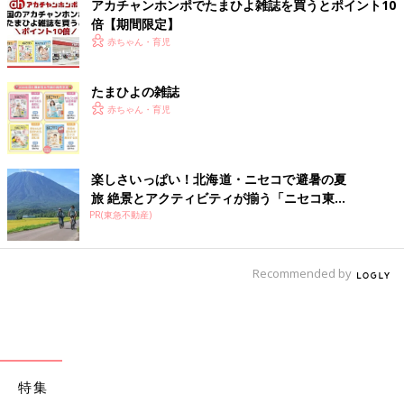
アカチャンホンポでたまひよ雑誌を買うとポイント10
倍【期間限定】
赤ちゃん・育児
たまひよの雑誌
赤ちゃん・育児
楽しさいっぱい！北海道・ニセコで避暑の夏
旅 絶景とアクティビティが揃う「ニセコ東...
PR(東急不動産)
Recommended by
特集