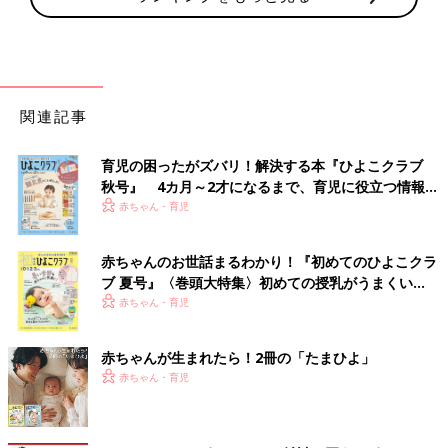
関連記事
育児の困ったがズバリ！解決する本『ひよこクラブ
秋号』 4カ月～2才になるまで、育児に役立つ情報が
いっぱい！
赤ちゃん・育児
赤ちゃんのお世話まるわかり！『初めてのひよこクラ
ブ 夏号』〈巻頭大特集〉初めての授乳がうまくい
く！ おっぱい・ミルクの基本と夏のトラブル 解決テ
赤ちゃん・育児
ク
赤ちゃんが生まれたら！2冊の「たまひよ」
赤ちゃん・育児