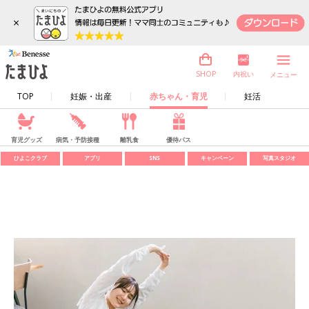
×
内祝い
SHOP
メニュー
TOP
妊娠・出産
赤ちゃん・育児
妊活
育児グッズ
病気・予防接種
離乳食
優待パス
ひよこクラブ
アプリ
SNS
キャンペーン
写真スタジオ