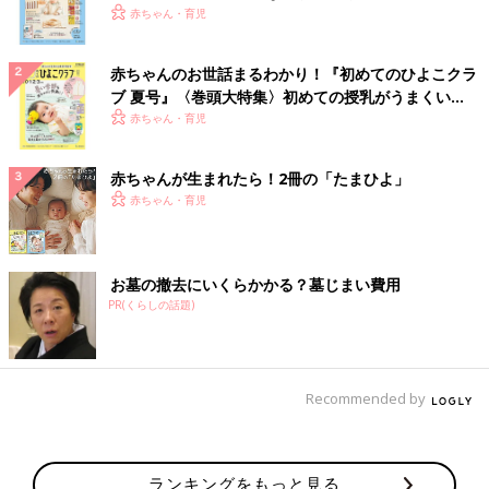
いっぱい！
赤ちゃん・育児
赤ちゃんのお世話まるわかり！『初めてのひよこクラ
ブ 夏号』〈巻頭大特集〉初めての授乳がうまくい
く！ おっぱい・ミルクの基本と夏のトラブル 解決テ
赤ちゃん・育児
ク
赤ちゃんが生まれたら！2冊の「たまひよ」
赤ちゃん・育児
お墓の撤去にいくらかかる？墓じまい費用
PR(くらしの話題)
Recommended by
ランキングをもっと見る