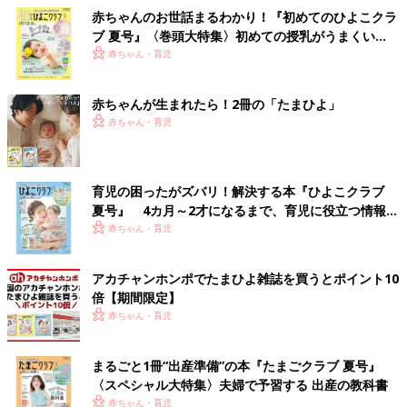
赤ちゃんのお世話まるわかり！『初めてのひよこクラ
ブ 夏号』〈巻頭大特集〉初めての授乳がうまくい
く！ おっぱい・ミルクの基本と夏のトラブル 解決テ
赤ちゃん・育児
ク
赤ちゃんが生まれたら！2冊の「たまひよ」
赤ちゃん・育児
育児の困ったがズバリ！解決する本『ひよこクラブ
夏号』 4カ月～2才になるまで、育児に役立つ情報が
いっぱい！
赤ちゃん・育児
アカチャンホンポでたまひよ雑誌を買うとポイント10
倍【期間限定】
赤ちゃん・育児
まるごと1冊“出産準備”の本『たまごクラブ 夏号』
〈スペシャル大特集〉夫婦で予習する 出産の教科書
赤ちゃん・育児