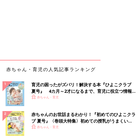
赤ちゃん・育児の人気記事ランキング
育児の困ったがズバリ！解決する本『ひよこクラブ
夏号』 4カ月～2才になるまで、育児に役立つ情報が
いっぱい！
赤ちゃん・育児
赤ちゃんのお世話まるわかり！『初めてのひよこクラ
ブ 夏号』〈巻頭大特集〉初めての授乳がうまくい
く！ おっぱい・ミルクの基本と夏のトラブル 解決テ
赤ちゃん・育児
ク