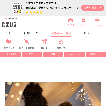
×
内祝い
SHOP
メニュー
TOP
妊娠・出産
赤ちゃん・育児
妊活
育児グッズ
病気・予防接種
離乳食
優待パス
ひよこクラブ
アプリ
SNS
キャンペーン
写真スタジオ