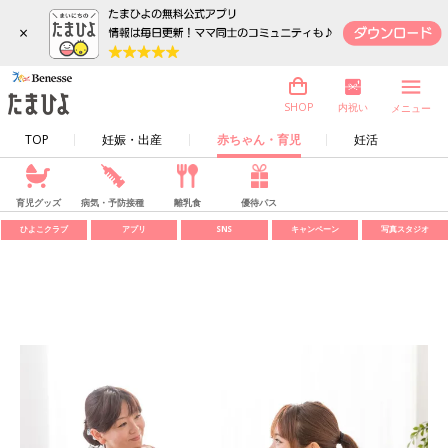
×
内祝い
SHOP
メニュー
TOP
妊娠・出産
赤ちゃん・育児
妊活
育児グッズ
病気・予防接種
離乳食
優待パス
ひよこクラブ
アプリ
SNS
キャンペーン
写真スタジオ