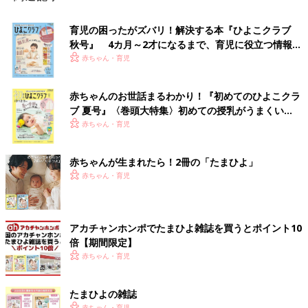
育児の困ったがズバリ！解決する本『ひよこクラブ
秋号』 4カ月～2才になるまで、育児に役立つ情報が
いっぱい！
赤ちゃん・育児
赤ちゃんのお世話まるわかり！『初めてのひよこクラ
ブ 夏号』〈巻頭大特集〉初めての授乳がうまくい
く！ おっぱい・ミルクの基本と夏のトラブル 解決テ
赤ちゃん・育児
ク
赤ちゃんが生まれたら！2冊の「たまひよ」
赤ちゃん・育児
アカチャンホンポでたまひよ雑誌を買うとポイント10
倍【期間限定】
赤ちゃん・育児
たまひよの雑誌
赤ちゃん・育児