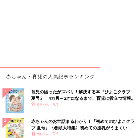
赤ちゃん・育児の人気記事ランキング
育児の困ったがズバリ！解決する本『ひよこクラブ
夏号』 4カ月～2才になるまで、育児に役立つ情報が
いっぱい！
赤ちゃん・育児
赤ちゃんのお世話まるわかり！『初めてのひよこクラ
ブ 夏号』〈巻頭大特集〉初めての授乳がうまくい
く！ おっぱい・ミルクの基本と夏のトラブル 解決テ
赤ちゃん・育児