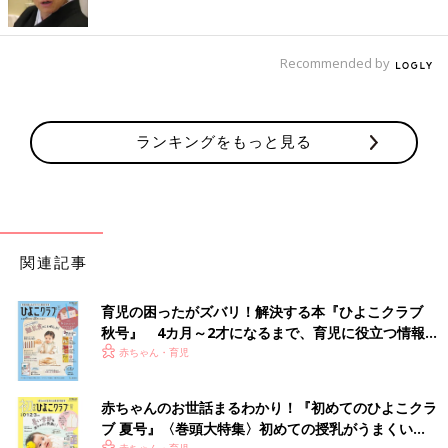
Recommended by
ランキングをもっと見る
関連記事
育児の困ったがズバリ！解決する本『ひよこクラブ
秋号』 4カ月～2才になるまで、育児に役立つ情報が
いっぱい！
赤ちゃん・育児
赤ちゃんのお世話まるわかり！『初めてのひよこクラ
ブ 夏号』〈巻頭大特集〉初めての授乳がうまくい