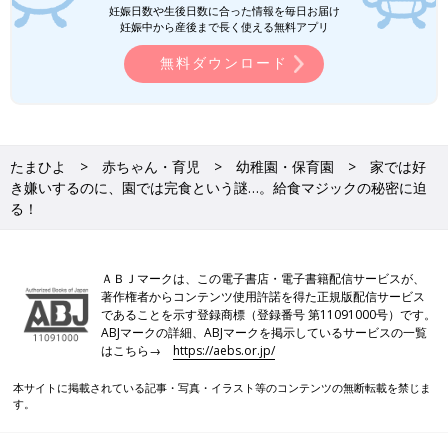
妊娠日数や生後日数に合った情報を毎日お届け
妊娠中から産後まで長く使える無料アプリ
無料ダウンロード
たまひよ
赤ちゃん・育児
幼稚園・保育園
家では好
き嫌いするのに、園では完食という謎…。給食マジックの秘密に迫
る！
ＡＢＪマークは、この電子書店・電子書籍配信サービスが、
著作権者からコンテンツ使用許諾を得た正規版配信サービス
であることを示す登録商標（登録番号 第11091000号）です。
ABJマークの詳細、ABJマークを掲示しているサービスの一覧
はこちら→
https://aebs.or.jp/
本サイトに掲載されている記事・写真・イラスト等のコンテンツの無断転載を禁じま
す。