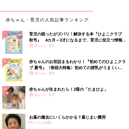
赤ちゃん・育児の人気記事ランキング
育児の困ったがズバリ！解決する本『ひよこクラブ
秋号』 4カ月～2才になるまで、育児に役立つ情報が
いっぱい！
赤ちゃん・育児
赤ちゃんのお世話まるわかり！『初めてのひよこクラ
ブ 夏号』〈巻頭大特集〉初めての授乳がうまくい
く！ おっぱい・ミルクの基本と夏のトラブル 解決テ
赤ちゃん・育児
ク
赤ちゃんが生まれたら！2冊の「たまひよ」
赤ちゃん・育児
お墓の撤去にいくらかかる？墓じまい費用
PR(くらしの話題)