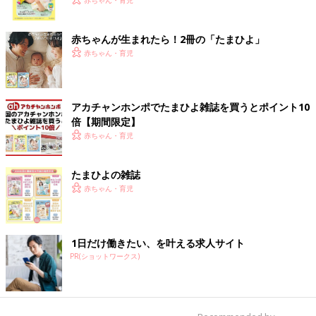
く！ おっぱい・ミルクの基本と夏のトラブル 解決テ
赤ちゃん・育児
ク
赤ちゃんが生まれたら！2冊の「たまひよ」
赤ちゃん・育児
アカチャンホンポでたまひよ雑誌を買うとポイント10
倍【期間限定】
赤ちゃん・育児
たまひよの雑誌
赤ちゃん・育児
1日だけ働きたい、を叶える求人サイト
PR(ショットワークス)