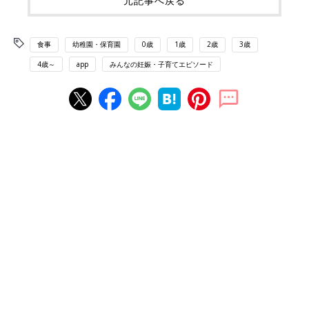
元記事へ戻る
食事
幼稚園・保育園
0歳
1歳
2歳
3歳
4歳～
app
みんなの妊娠・子育てエピソード