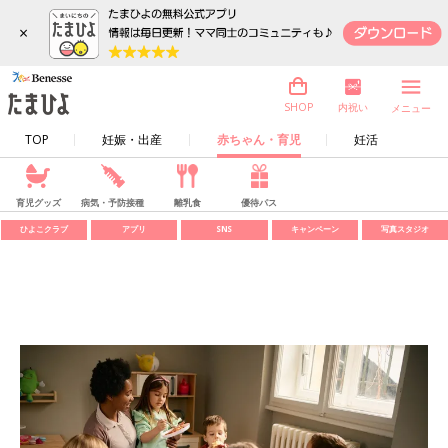
×
内祝い
SHOP
メニュー
TOP
妊娠・出産
赤ちゃん・育児
妊活
育児グッズ
病気・予防接種
離乳食
優待パス
ひよこクラブ
アプリ
SNS
キャンペーン
写真スタジオ