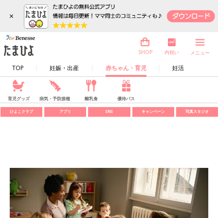
×
内祝い
SHOP
メニュー
TOP
妊娠・出産
赤ちゃん・育児
妊活
育児グッズ
病気・予防接種
離乳食
優待パス
ひよこクラブ
アプリ
SNS
キャンペーン
写真スタジオ