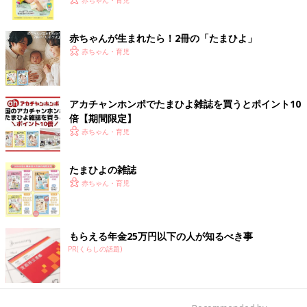
く！ おっぱい・ミルクの基本と夏のトラブル 解決テ
赤ちゃん・育児
ク
赤ちゃんが生まれたら！2冊の「たまひよ」
赤ちゃん・育児
アカチャンホンポでたまひよ雑誌を買うとポイント10
倍【期間限定】
赤ちゃん・育児
たまひよの雑誌
赤ちゃん・育児
もらえる年金25万円以下の人が知るべき事
PR(くらしの話題)