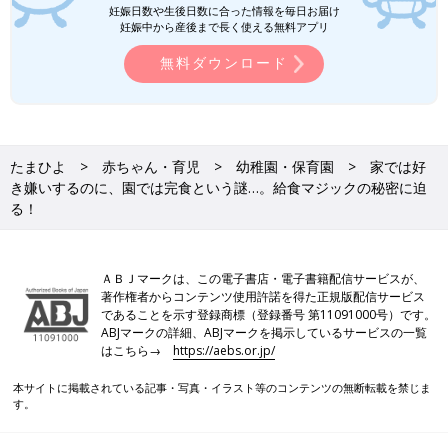
妊娠日数や生後日数に合った情報を毎日お届け
妊娠中から産後まで長く使える無料アプリ
無料ダウンロード
たまひよ
赤ちゃん・育児
幼稚園・保育園
家では好
き嫌いするのに、園では完食という謎…。給食マジックの秘密に迫
る！
ＡＢＪマークは、この電子書店・電子書籍配信サービスが、
著作権者からコンテンツ使用許諾を得た正規版配信サービス
であることを示す登録商標（登録番号 第11091000号）です。
ABJマークの詳細、ABJマークを掲示しているサービスの一覧
はこちら→
https://aebs.or.jp/
本サイトに掲載されている記事・写真・イラスト等のコンテンツの無断転載を禁じま
す。