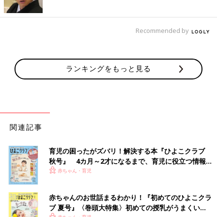
Recommended by
ランキングをもっと見る
関連記事
育児の困ったがズバリ！解決する本『ひよこクラブ
秋号』 4カ月～2才になるまで、育児に役立つ情報が
いっぱい！
赤ちゃん・育児
赤ちゃんのお世話まるわかり！『初めてのひよこクラ
ブ 夏号』〈巻頭大特集〉初めての授乳がうまくい