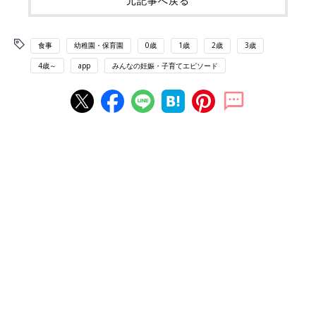
元記事へ戻る
食事
幼稚園・保育園
0歳
1歳
2歳
3歳
4歳～
app
みんなの妊娠・子育てエピソード