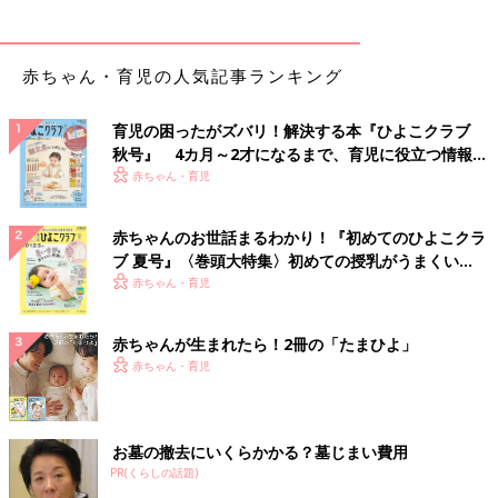
赤ちゃん・育児の人気記事ランキング
育児の困ったがズバリ！解決する本『ひよこクラブ
秋号』 4カ月～2才になるまで、育児に役立つ情報が
いっぱい！
赤ちゃん・育児
赤ちゃんのお世話まるわかり！『初めてのひよこクラ
ブ 夏号』〈巻頭大特集〉初めての授乳がうまくい
く！ おっぱい・ミルクの基本と夏のトラブル 解決テ
赤ちゃん・育児
ク
赤ちゃんが生まれたら！2冊の「たまひよ」
赤ちゃん・育児
お墓の撤去にいくらかかる？墓じまい費用
PR(くらしの話題)