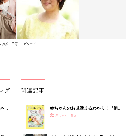
の妊娠・子育てエピソード
ング
関連記事
本
赤ちゃんのお世話まるわかり！『初め
2才
てのひよこクラブ 夏号』〈巻頭大特
赤ちゃん・育児
いっ
集〉初めての授乳がうまくいく！ お
っぱい・ミルクの基本と夏のトラブル
解決テク