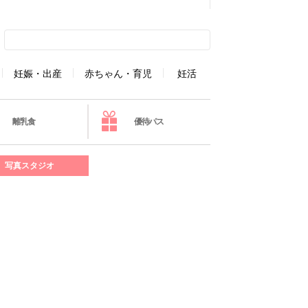
妊娠・出産
赤ちゃん・育児
妊活
離乳食
優待パス
写真スタジオ