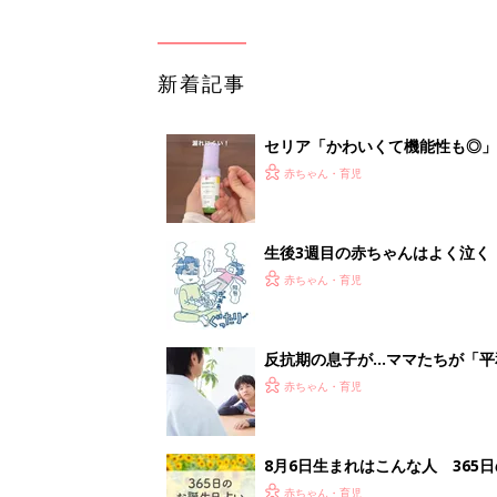
新着記事
セリア「かわいくて機能性も◎」
赤ちゃん・育児
生後3週目の赤ちゃんはよく泣く
って本当？【専門家】
赤ちゃん・育児
反抗期の息子が...ママたちが「
赤ちゃん・育児
8月6日生まれはこんな人 365
赤ちゃん・育児