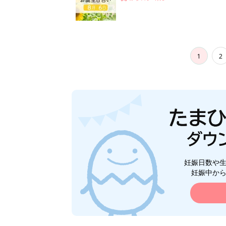
1
2
妊娠日数や
妊娠中か