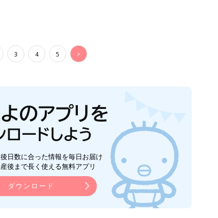
3
4
5
>
生後日数に合った情報を毎日お届け
ら産後まで長く使える無料アプリ
ダウンロード