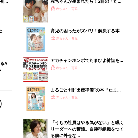
初め
赤ちゃんが生まれたら！2冊の「たま
大特
ひよ」
赤ちゃん・育児
 お
ブル
たま
育児の困ったがズバリ！解決する本
『ひよこクラブ 夏号』 4カ月～2才
赤ちゃん・育児
になるまで、育児に役立つ情報がいっ
ぱい！
アカチャンホンポでたまひよ雑誌を買
るA
うとポイント10倍【期間限定】
赤ちゃん・育児
い
まるごと1冊“出産準備”の本『たまご
クラブ 夏号』〈スペシャル大特集〉
赤ちゃん・育児
夫婦で予習する 出産の教科書
「うちの社員はやる気がない」と嘆く
リーダーへの警鐘。自律型組織をつく
る前に外せな...