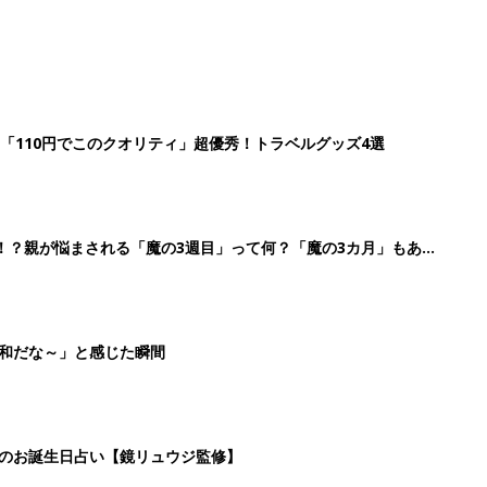
「110円でこのクオリティ」超優秀！トラベルグッズ4選
！？親が悩まされる「魔の3週目」って何？「魔の3カ月」もある
平和だな～」と感じた瞬間
日のお誕生日占い【鏡リュウジ監修】