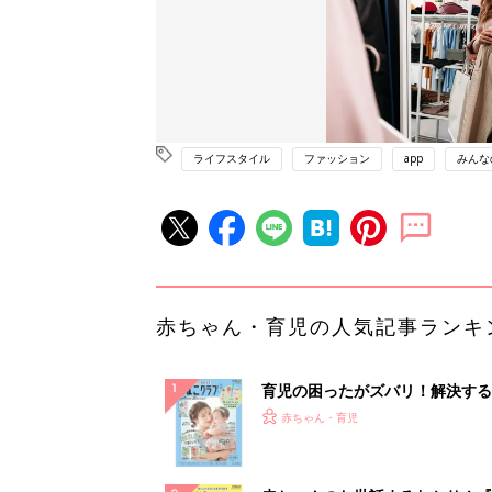
ライフスタイル
ファッション
app
みんな
赤ちゃん・育児の人気記事ランキ
育児の困ったがズバリ！解決する
『ひよこクラブ 夏号』 4カ月～
赤ちゃん・育児
になるまで、育児に役立つ情報が
ぱい！