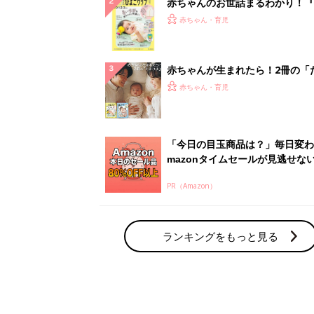
赤ちゃんのお世話まるわかり！『
てのひよこクラブ 夏号』〈巻頭
赤ちゃん・育児
集〉初めての授乳がうまくいく！
っぱい・ミルクの基本と夏のトラ
解決テク
赤ちゃんが生まれたら！2冊の「
ひよ」
赤ちゃん・育児
「今日の目玉商品は？」毎日変わ
mazonタイムセールが見逃せな
PR（Amazon）
ランキングをもっと見る