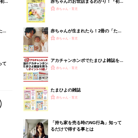
初め
赤ちゃんのお世話まるわかり！『初め
大特
てのひよこクラブ 夏号』〈巻頭大特
赤ちゃん・育児
 お
集〉初めての授乳がうまくいく！ お
ブル
っぱい・ミルクの基本と夏のトラブル
解決テク
たま
赤ちゃんが生まれたら！2冊の「たま
ひよ」
赤ちゃん・育児
アカチャンホンポでたまひよ雑誌を買
って
うとポイント10倍【期間限定】
赤ちゃん・育児
たまひよの雑誌
赤ちゃん・育児
「持ち家を売る時のNG行為」知って
るだけで得する事とは