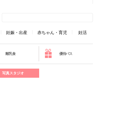
妊娠・出産
赤ちゃん・育児
妊活
離乳食
優待パス
写真スタジオ