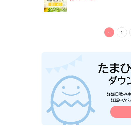
<
1
妊娠日数や
妊娠中か