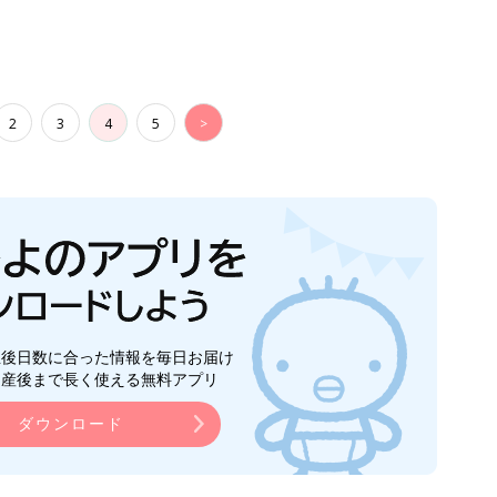
2
3
4
5
>
生後日数に合った情報を毎日お届け
ら産後まで長く使える無料アプリ
ダウンロード