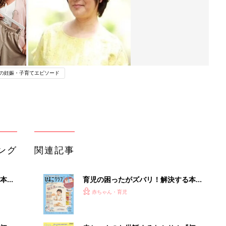
の妊娠・子育てエピソード
ング
関連記事
本
育児の困ったがズバリ！解決する本
2才
『ひよこクラブ 秋号』 4カ月～2才
赤ちゃん・育児
いっ
になるまで、育児に役立つ情報がいっ
ぱい！