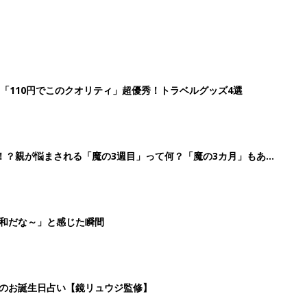
「110円でこのクオリティ」超優秀！トラベルグッズ4選
！？親が悩まされる「魔の3週目」って何？「魔の3カ月」もある
平和だな～」と感じた瞬間
日のお誕生日占い【鏡リュウジ監修】