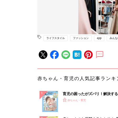
ライフスタイル
ファッション
app
みんな
赤ちゃん・育児の人気記事ランキ
育児の困ったがズバリ！解決する
『ひよこクラブ 夏号』 4カ月～
赤ちゃん・育児
になるまで、育児に役立つ情報が
ぱい！