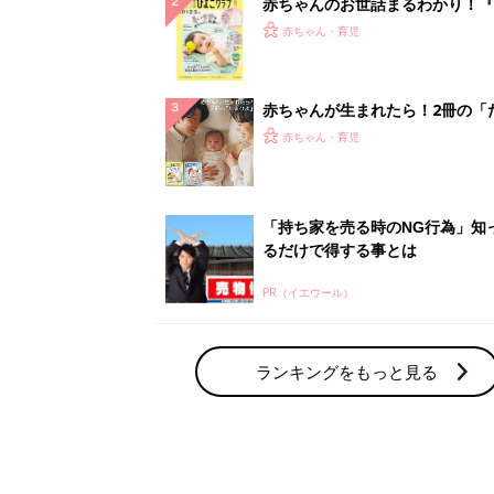
赤ちゃんのお世話まるわかり！『
てのひよこクラブ 夏号』〈巻頭
赤ちゃん・育児
集〉初めての授乳がうまくいく！
っぱい・ミルクの基本と夏のトラ
解決テク
赤ちゃんが生まれたら！2冊の「
ひよ」
赤ちゃん・育児
「持ち家を売る時のNG行為」知
るだけで得する事とは
PR（イエウール）
ランキングをもっと見る