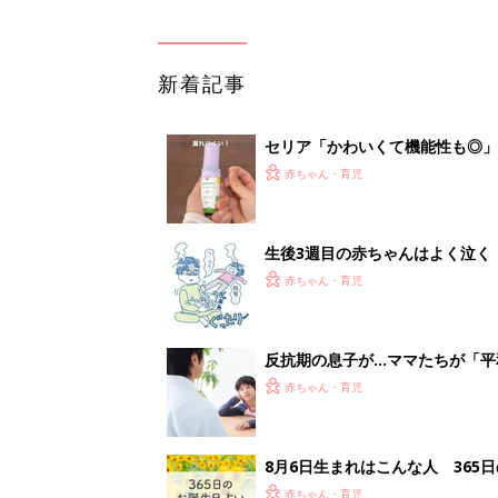
新着記事
セリア「かわいくて機能性も◎」
赤ちゃん・育児
生後3週目の赤ちゃんはよく泣く
って本当？【専門家】
赤ちゃん・育児
反抗期の息子が...ママたちが「
赤ちゃん・育児
8月6日生まれはこんな人 365
赤ちゃん・育児