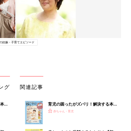
の妊娠・子育てエピソード
ング
関連記事
本
育児の困ったがズバリ！解決する本
2才
『ひよこクラブ 秋号』 4カ月～2才
赤ちゃん・育児
いっ
になるまで、育児に役立つ情報がいっ
ぱい！