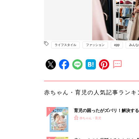
ライフスタイル
ファッション
app
みんな
赤ちゃん・育児の人気記事ランキ
育児の困ったがズバリ！解決する
『ひよこクラブ 夏号』 4カ月～
赤ちゃん・育児
になるまで、育児に役立つ情報が
ぱい！