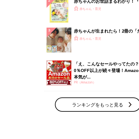
赤ちゃんのお世話まるわかり！『
てのひよこクラブ 夏号』〈巻頭
赤ちゃん・育児
集〉初めての授乳がうまくいく！
っぱい・ミルクの基本と夏のトラ
解決テク
赤ちゃんが生まれたら！2冊の「
ひよ」
赤ちゃん・育児
「え、こんなセールやってたの？
0％OFF以上が続々登場！Amazo
本気が...
PR（Amazon）
ランキングをもっと見る