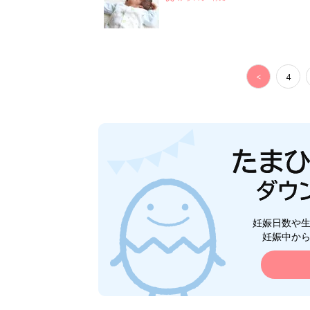
<
4
妊娠日数や
妊娠中か