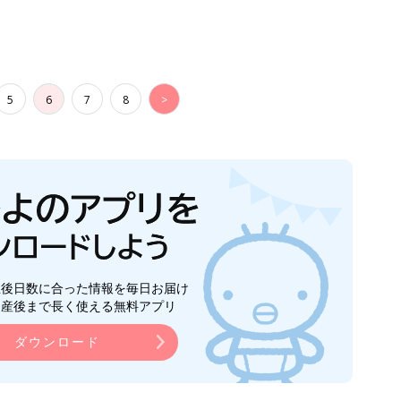
5
6
7
8
>
生後日数に合った情報を毎日お届け
ら産後まで長く使える無料アプリ
ダウンロード