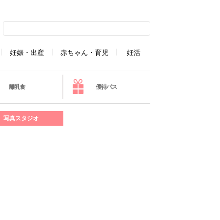
妊娠・出産
赤ちゃん・育児
妊活
離乳食
優待パス
写真スタジオ