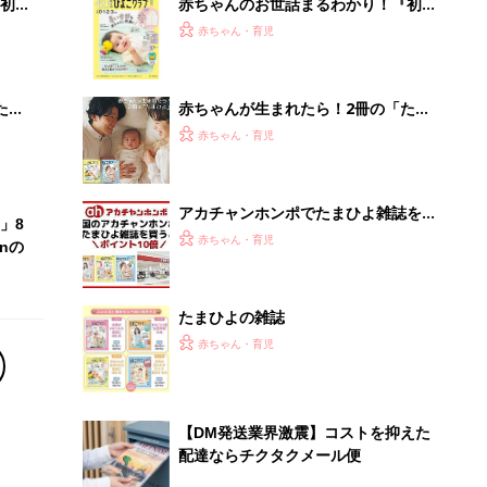
初め
赤ちゃんのお世話まるわかり！『初め
大特
てのひよこクラブ 夏号』〈巻頭大特
赤ちゃん・育児
 お
集〉初めての授乳がうまくいく！ お
ブル
っぱい・ミルクの基本と夏のトラブル
解決テク
たま
赤ちゃんが生まれたら！2冊の「たま
ひよ」
赤ちゃん・育児
アカチャンホンポでたまひよ雑誌を買
」8
うとポイント10倍【期間限定】
赤ちゃん・育児
nの
たまひよの雑誌
赤ちゃん・育児
【DM発送業界激震】コストを抑えた
配達ならチクタクメール便