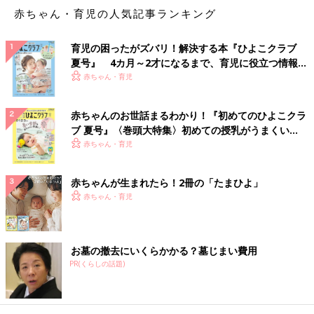
赤ちゃん・育児の人気記事ランキング
育児の困ったがズバリ！解決する本『ひよこクラブ
夏号』 4カ月～2才になるまで、育児に役立つ情報が
いっぱい！
赤ちゃん・育児
赤ちゃんのお世話まるわかり！『初めてのひよこクラ
ブ 夏号』〈巻頭大特集〉初めての授乳がうまくい
く！ おっぱい・ミルクの基本と夏のトラブル 解決テ
赤ちゃん・育児
ク
赤ちゃんが生まれたら！2冊の「たまひよ」
赤ちゃん・育児
お墓の撤去にいくらかかる？墓じまい費用
PR(くらしの話題)