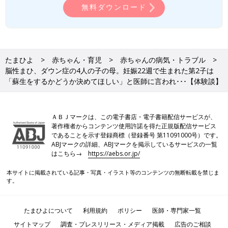
無料ダウンロード
たまひよ
赤ちゃん・育児
赤ちゃんの病気・トラブル
脳性まひ、ダウン症の4人の子の母。妊娠22週で生まれた第2子は
「蘇生をするかどうか決めてほしい」と医師に言われ･･･【体験談】
ＡＢＪマークは、この電子書店・電子書籍配信サービスが、
著作権者からコンテンツ使用許諾を得た正規版配信サービス
であることを示す登録商標（登録番号 第11091000号）です。
ABJマークの詳細、ABJマークを掲示しているサービスの一覧
はこちら→
https://aebs.or.jp/
本サイトに掲載されている記事・写真・イラスト等のコンテンツの無断転載を禁じま
す。
たまひよについて
利用規約
ポリシー
医師・専門家一覧
サイトマップ
調査・プレスリリース・メディア掲載
広告のご相談