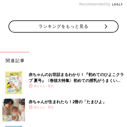
Recommended by
ランキングをもっと見る
関連記事
赤ちゃんのお世話まるわかり！『初めてのひよこクラ
ブ 夏号』〈巻頭大特集〉初めての授乳がうまくい
く！ おっぱい・ミルクの基本と夏のトラブル 解決テ
赤ちゃん・育児
ク
赤ちゃんが生まれたら！2冊の「たまひよ」
赤ちゃん・育児