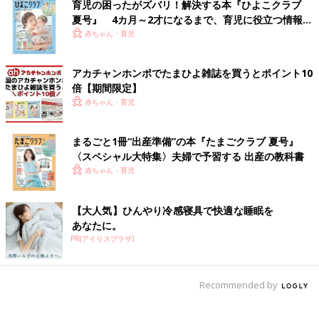
育児の困ったがズバリ！解決する本『ひよこクラブ
夏号』 4カ月～2才になるまで、育児に役立つ情報が
いっぱい！
赤ちゃん・育児
アカチャンホンポでたまひよ雑誌を買うとポイント10
倍【期間限定】
赤ちゃん・育児
まるごと1冊“出産準備”の本『たまごクラブ 夏号』
〈スペシャル大特集〉夫婦で予習する 出産の教科書
赤ちゃん・育児
【大人気】ひんやり冷感寝具で快適な睡眠を
あなたに。
PR(アイリスプラザ)
Recommended by