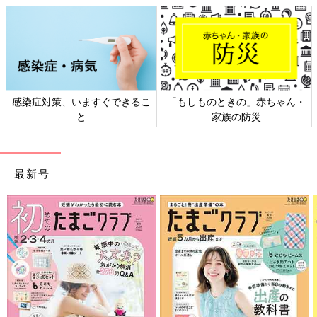
赤ちゃん・
日本外来小児科学会リーフレッ
六星占術 細木かおり
災
ト検討会
相談
最新号