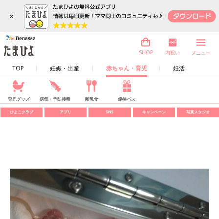
×
内祝い
SHOP
メニュー
TOP
妊娠・出産
赤ちゃん・育児
妊活
育児グッズ
病気・予防接種
離乳食
優待パス
ひよこクラブ
アプリ
SNS
キャンペーン
写真スタジオ