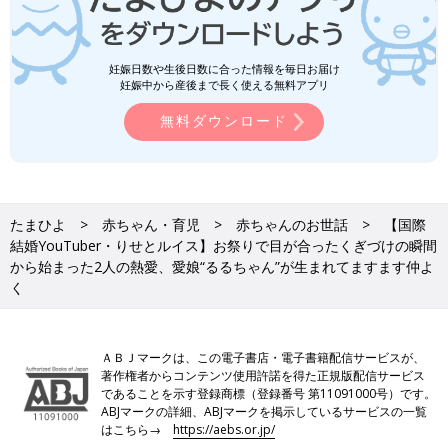
妊娠日数や生後日数に合った情報を毎日お届け
妊娠中から産後まで長く使える無料アプリ
無料ダウンロード
たまひよ
赤ちゃん・育児
赤ちゃんのお世話
【国際
結婚YouTuber・りせとルイス】お祭りで目が合ったくぎづけの瞬間
から始まった2人の熱愛、愛娘“るるちゃん”が生まれてますます仲よ
く
ＡＢＪマークは、この電子書店・電子書籍配信サービスが、
著作権者からコンテンツ使用許諾を得た正規版配信サービス
であることを示す登録商標（登録番号 第11091000号）です。
ABJマークの詳細、ABJマークを掲示しているサービスの一覧
はこちら→
https://aebs.or.jp/