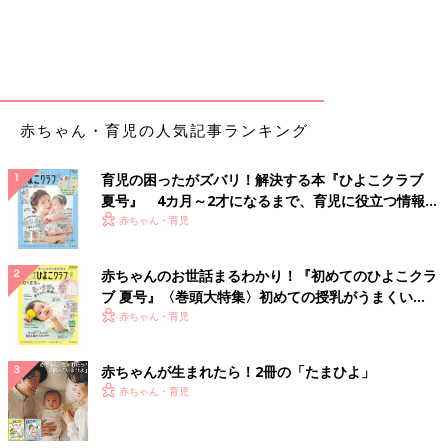
赤ちゃん・育児の人気記事ランキング
育児の困ったがズバリ！解決する本『ひよこクラブ
夏号』 4カ月～2才になるまで、育児に役立つ情報が
いっぱい！
赤ちゃん・育児
赤ちゃんのお世話まるわかり！『初めてのひよこクラ
ブ 夏号』〈巻頭大特集〉初めての授乳がうまくい
く！ おっぱい・ミルクの基本と夏のトラブル 解決テ
赤ちゃん・育児
ク
赤ちゃんが生まれたら！2冊の「たまひよ」
赤ちゃん・育児