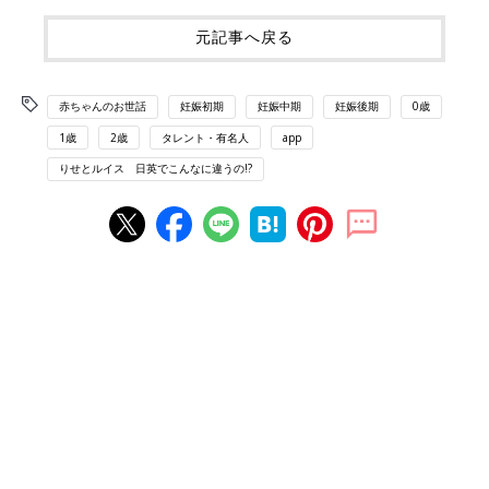
元記事へ戻る
赤ちゃんのお世話
妊娠初期
妊娠中期
妊娠後期
0歳
1歳
2歳
タレント・有名人
app
りせとルイス 日英でこんなに違うの!?