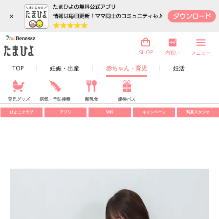
×
内祝い
SHOP
メニュー
TOP
妊娠・出産
赤ちゃん・育児
妊活
育児グッズ
病気・予防接種
離乳食
優待パス
ひよこクラブ
アプリ
SNS
キャンペーン
写真スタジオ