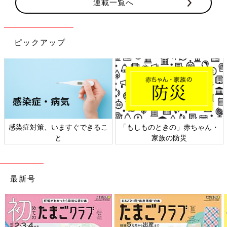
連載一覧へ
ピックアップ
赤ちゃん・
日本外来小児科学会リーフレッ
六星占術 細木かおりさ
ト検討会
相談
最新号