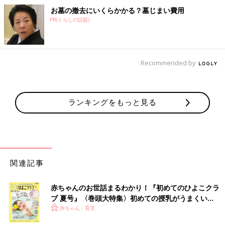
お墓の撤去にいくらかかる？墓じまい費用
PR(くらしの話題)
Recommended by
ランキングをもっと見る
関連記事
赤ちゃんのお世話まるわかり！『初めてのひよこクラ
ブ 夏号』〈巻頭大特集〉初めての授乳がうまくい
く！ おっぱい・ミルクの基本と夏のトラブル 解決テ
赤ちゃん・育児
ク