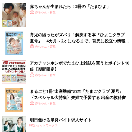
赤ちゃんが生まれたら！2冊の「たまひよ」
赤ちゃん・育児
育児の困ったがズバリ！解決する本『ひよこクラブ
夏号』 4カ月～2才になるまで、育児に役立つ情報が
いっぱい！
赤ちゃん・育児
アカチャンホンポでたまひよ雑誌を買うとポイント10
倍【期間限定】
赤ちゃん・育児
まるごと1冊“出産準備”の本『たまごクラブ 夏号』
〈スペシャル大特集〉夫婦で予習する 出産の教科書
赤ちゃん・育児
明日働ける単発バイト求人サイト
PR(ショットワークス)