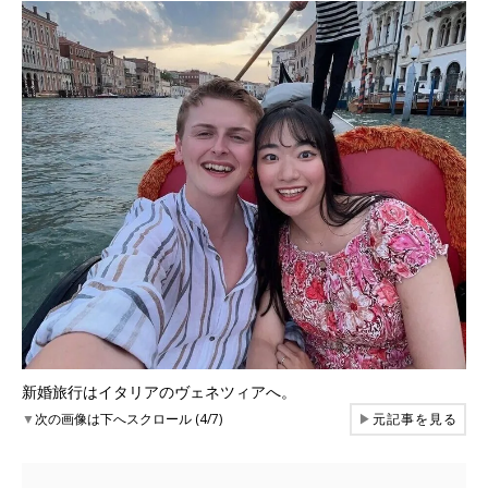
新婚旅行はイタリアのヴェネツィアへ。
▼
次の画像は下へスクロール (4/7)
▶
元記事を見る