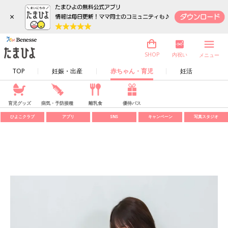
×
内祝い
SHOP
メニュー
TOP
妊娠・出産
赤ちゃん・育児
妊活
育児グッズ
病気・予防接種
離乳食
優待パス
ひよこクラブ
アプリ
SNS
キャンペーン
写真スタジオ