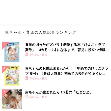
赤ちゃん・育児の人気記事ランキング
育児の困ったがズバリ！解決する本『ひよこクラブ
夏号』 4カ月～2才になるまで、育児に役立つ情報が
いっぱい！
赤ちゃん・育児
赤ちゃんのお世話まるわかり！『初めてのひよこクラ
ブ 夏号』〈巻頭大特集〉初めての授乳がうまくい
く！ おっぱい・ミルクの基本と夏のトラブル 解決テ
赤ちゃん・育児
ク
赤ちゃんが生まれたら！2冊の「たまひよ」
赤ちゃん・育児