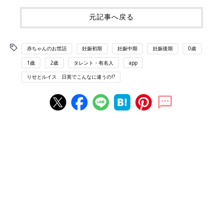
元記事へ戻る
赤ちゃんのお世話
妊娠初期
妊娠中期
妊娠後期
0歳
1歳
2歳
タレント・有名人
app
りせとルイス 日英でこんなに違うの!?