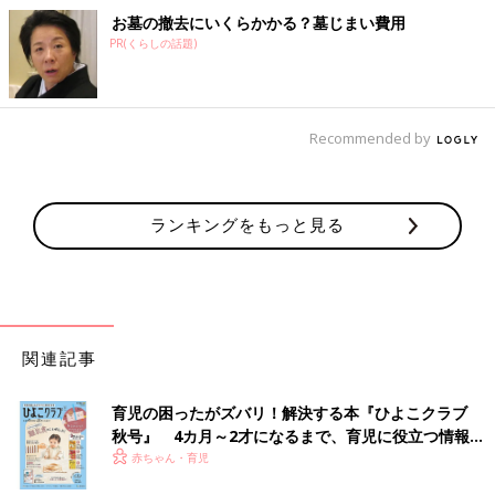
お墓の撤去にいくらかかる？墓じまい費用
PR(くらしの話題)
Recommended by
ランキングをもっと見る
関連記事
育児の困ったがズバリ！解決する本『ひよこクラブ
秋号』 4カ月～2才になるまで、育児に役立つ情報が
いっぱい！
赤ちゃん・育児