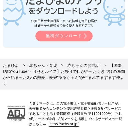
妊娠日数や生後日数に合った情報を毎日お届け
妊娠中から産後まで長く使える無料アプリ
無料ダウンロード
たまひよ
赤ちゃん・育児
赤ちゃんのお世話
【国際
結婚YouTuber・りせとルイス】お祭りで目が合ったくぎづけの瞬間
から始まった2人の熱愛、愛娘“るるちゃん”が生まれてますます仲よ
く
ＡＢＪマークは、この電子書店・電子書籍配信サービスが、
著作権者からコンテンツ使用許諾を得た正規版配信サービス
であることを示す登録商標（登録番号 第11091000号）です。
ABJマークの詳細、ABJマークを掲示しているサービスの一覧
はこちら→
https://aebs.or.jp/