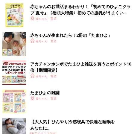
赤ちゃんのお世話まるわかり！『初めてのひよこクラ
ブ 夏号』〈巻頭大特集〉初めての授乳がうまくい
く！ おっぱい・ミルクの基本と夏のトラブル 解決テ
赤ちゃん・育児
ク
赤ちゃんが生まれたら！2冊の「たまひよ」
赤ちゃん・育児
アカチャンホンポでたまひよ雑誌を買うとポイント10
倍【期間限定】
赤ちゃん・育児
たまひよの雑誌
赤ちゃん・育児
【大人気】ひんやり冷感寝具で快適な睡眠を
あなたに。
PR(アイリスプラザ)