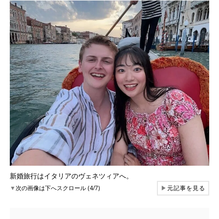
新婚旅行はイタリアのヴェネツィアへ。
▼
次の画像は下へスクロール (4/7)
▶
元記事を見る