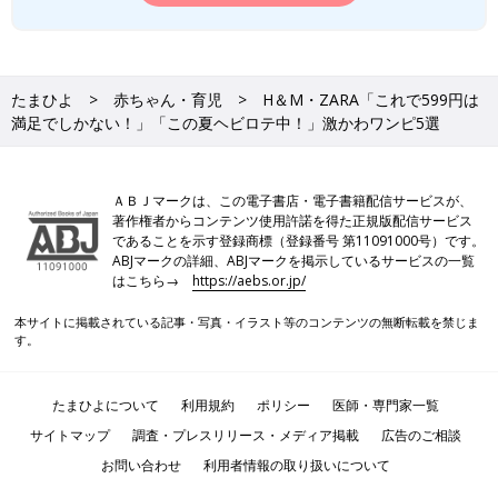
たまひよ
赤ちゃん・育児
H＆М・ZARA「これで599円は
満足でしかない！」「この夏ヘビロテ中！」激かわワンピ5選
ＡＢＪマークは、この電子書店・電子書籍配信サービスが、
著作権者からコンテンツ使用許諾を得た正規版配信サービス
であることを示す登録商標（登録番号 第11091000号）です。
ABJマークの詳細、ABJマークを掲示しているサービスの一覧
はこちら→
https://aebs.or.jp/
本サイトに掲載されている記事・写真・イラスト等のコンテンツの無断転載を禁じま
す。
たまひよについて
利用規約
ポリシー
医師・専門家一覧
サイトマップ
調査・プレスリリース・メディア掲載
広告のご相談
お問い合わせ
利用者情報の取り扱いについて