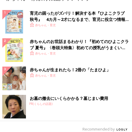
育児の困ったがズバリ！解決する本『ひよこクラブ
秋号』 4カ月～2才になるまで、育児に役立つ情報が
いっぱい！
赤ちゃん・育児
赤ちゃんのお世話まるわかり！『初めてのひよこクラ
ブ 夏号』〈巻頭大特集〉初めての授乳がうまくい
く！ おっぱい・ミルクの基本と夏のトラブル 解決テ
赤ちゃん・育児
ク
赤ちゃんが生まれたら！2冊の「たまひよ」
赤ちゃん・育児
お墓の撤去にいくらかかる？墓じまい費用
PR(くらしの話題)
Recommended by