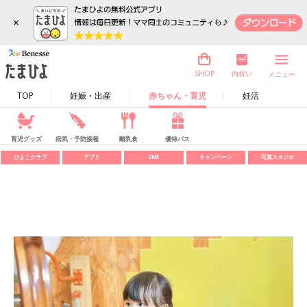
×
内祝い
SHOP
メニュー
TOP
妊娠・出産
赤ちゃん・育児
妊活
育児グッズ
病気・予防接種
離乳食
優待パス
ひよこクラブ
アプリ
SNS
キャンペーン
写真スタジオ