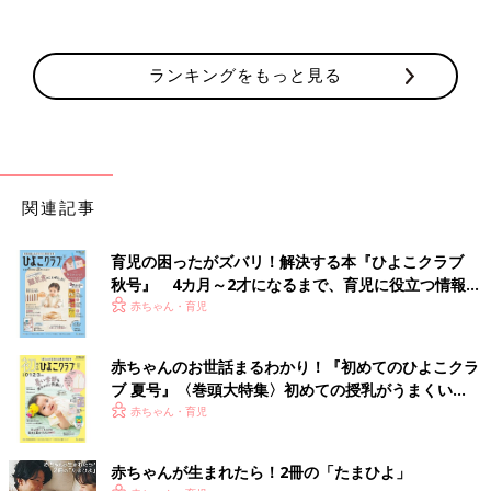
ランキングをもっと見る
関連記事
育児の困ったがズバリ！解決する本『ひよこクラブ
秋号』 4カ月～2才になるまで、育児に役立つ情報が
いっぱい！
赤ちゃん・育児
赤ちゃんのお世話まるわかり！『初めてのひよこクラ
ブ 夏号』〈巻頭大特集〉初めての授乳がうまくい
く！ おっぱい・ミルクの基本と夏のトラブル 解決テ
赤ちゃん・育児
ク
赤ちゃんが生まれたら！2冊の「たまひよ」