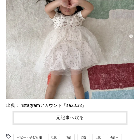
出典：Instagramアカウント「sa23.38」
元記事へ戻る
ベビー・子ども服
0歳
1歳
2歳
3歳
4歳～