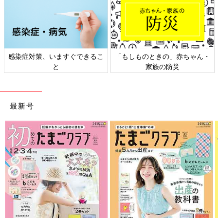
、いますぐできるこ
「もしものときの」赤ちゃん・
日本外来小児
と
家族の防災
ト
最新号