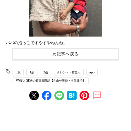
パパの抱っこですやすやねんね。
元記事へ戻る
0歳
1歳
2歳
タレント・有名人
app
FW妻とGK夫の育児奮闘記【丸山桂里奈・本並健治】