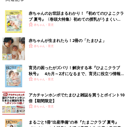
赤ちゃんのお世話まるわかり！『初めてのひよこクラ
ブ 夏号』〈巻頭大特集〉初めての授乳がうまくい
く！ おっぱい・ミルクの基本と夏のトラブル 解決テ
赤ちゃん・育児
ク
赤ちゃんが生まれたら！2冊の「たまひよ」
赤ちゃん・育児
育児の困ったがズバリ！解決する本『ひよこクラブ
秋号』 4カ月～2才になるまで、育児に役立つ情報が
いっぱい！
赤ちゃん・育児
アカチャンホンポでたまひよ雑誌を買うとポイント10
倍【期間限定】
赤ちゃん・育児
まるごと1冊“出産準備”の本『たまごクラブ 夏号』