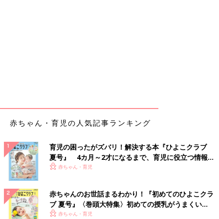
赤ちゃん・育児の人気記事ランキング
育児の困ったがズバリ！解決する本『ひよこクラブ
夏号』 4カ月～2才になるまで、育児に役立つ情報が
いっぱい！
赤ちゃん・育児
赤ちゃんのお世話まるわかり！『初めてのひよこクラ
ブ 夏号』〈巻頭大特集〉初めての授乳がうまくい
く！ おっぱい・ミルクの基本と夏のトラブル 解決テ
赤ちゃん・育児