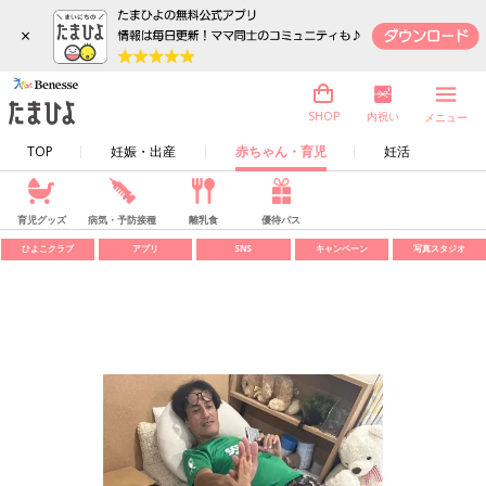
×
内祝い
SHOP
メニュー
TOP
妊娠・出産
赤ちゃん・育児
妊活
育児グッズ
病気・予防接種
離乳食
優待パス
ひよこクラブ
アプリ
SNS
キャンペーン
写真スタジオ