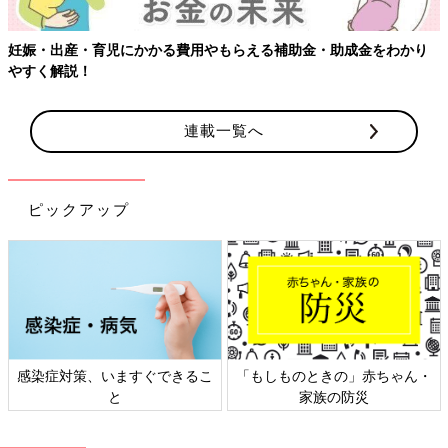
助成金をわかり
【ワクチン接種できるものも】妊婦の感染症対策、
連載一覧へ
ピックアップ
きの」赤ちゃん・
日本外来小児科学会リーフレッ
六星占術 細木
族の防災
ト検討会