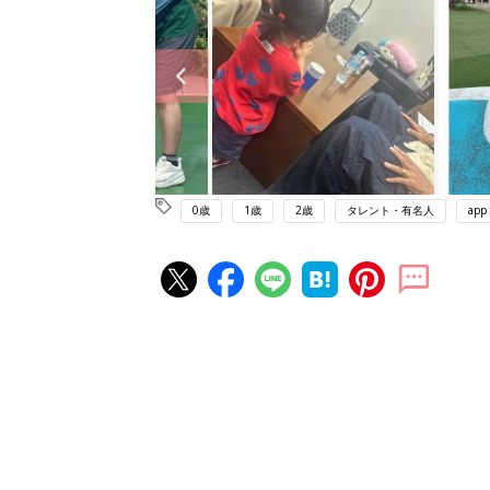
0歳
1歳
2歳
タレント・有名人
app
赤ちゃん・育児の人気記事ランキ
育児の困ったがズバリ！解決する
『ひよこクラブ 夏号』 4カ月～
赤ちゃん・育児
になるまで、育児に役立つ情報が