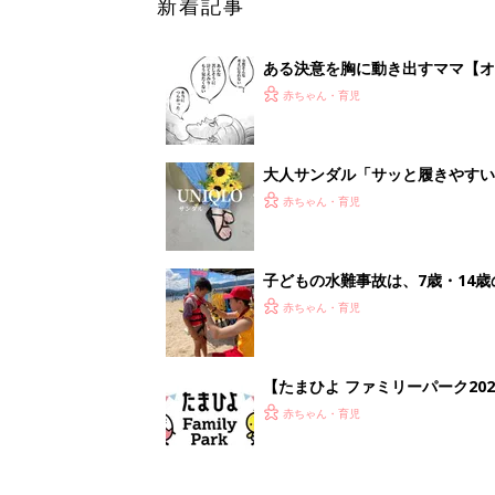
【たまひよ ファミリーパーク20
赤ちゃん・育児
1
2
妊娠日数や
妊娠中か