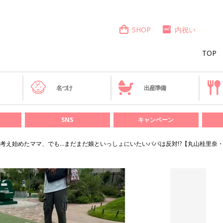
SHOP
内祝い
TOP
き
名づけ
出産準備
SNS
キャンペーン
考え始めたママ、でも…まだまだ娘といっしょにいたいパパは反対!?【丸山桂里奈