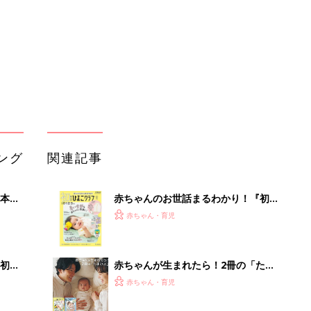
っぱい・ミルクの基本と夏のトラブル
解決テク
初め
赤ちゃんが生まれたら！2冊の「たま
大特
ひよ」
赤ちゃん・育児
 お
ブル
たま
育児の困ったがズバリ！解決する本
『ひよこクラブ 秋号』 4カ月～2才
赤ちゃん・育児
になるまで、育児に役立つ情報がいっ
ぱい！
アカチャンホンポでたまひよ雑誌を買
レベ
うとポイント10倍【期間限定】
赤ちゃん・育児
まるごと1冊“出産準備”の本『たまご
クラブ 夏号』〈スペシャル大特集〉
赤ちゃん・育児
夫婦で予習する 出産の教科書
堅牢さ・コスパだけじゃない最新「ar