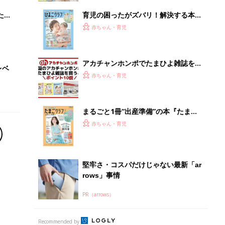
rows」事情
PR（arrows）
Recommended by
離乳食はいつから？進め方は？「たまひよ きほんの離
乳食」
授乳の悩みや初めての離乳食作りに役立つ
子育てとお金
につ
妊娠・出産・育児にかかる費用やもらえる補助