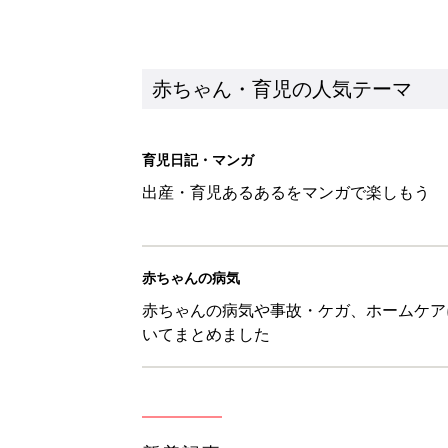
いてまとめました
新着記事
ある決意を胸に動き出すママ【オ
赤ちゃん・育児
大人サンダル「サッと履きやすい
赤ちゃん・育児
子どもの水難事故は、7歳・14
まねく【専門家】
赤ちゃん・育児