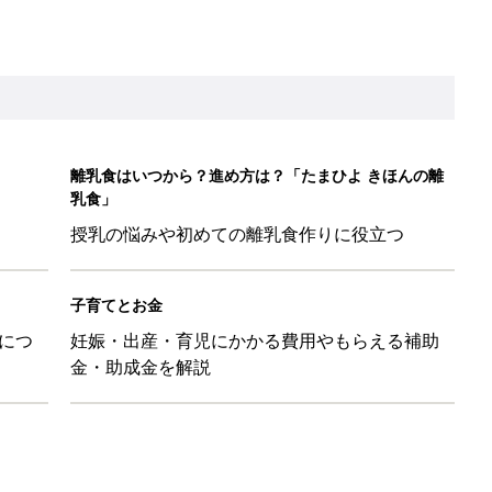
金・助成金を解説
レたちの切迫早産奮闘記 #24】
！」「ユニクロ・ZARAも！」おすすめ4選
歳の夏に多く発生。時間帯は14時が危ない！親のNG行動も危険を