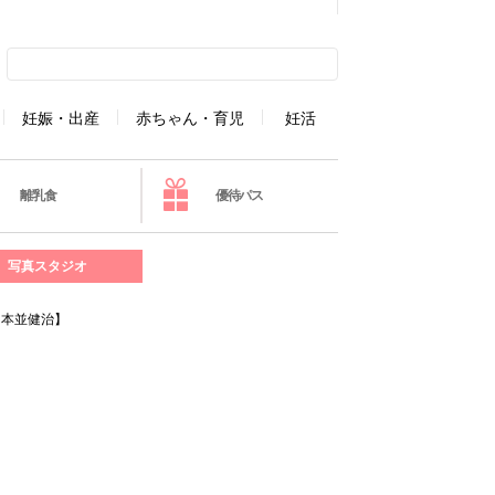
妊娠・出産
赤ちゃん・育児
妊活
離乳食
優待パス
写真スタジオ
・本並健治】