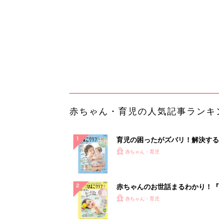
ぱい！
赤ちゃんのお世話まるわかり！『
てのひよこクラブ 夏号』〈巻頭
赤ちゃん・育児
集〉初めての授乳がうまくいく！
っぱい・ミルクの基本と夏のトラ
解決テク
赤ちゃんが生まれたら！2冊の「
ひよ」
赤ちゃん・育児
arrowsの頑丈さがとんでもない
ルに
PR（arrows）
ランキングをもっと見る