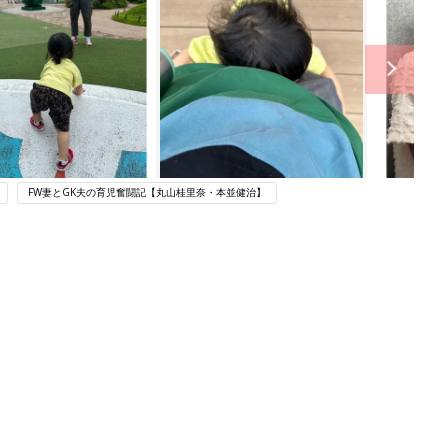
FW妻とGK夫の育児奮闘記【丸山桂里奈・本並健治】
ング
関連記事
本
赤ちゃんのお世話まるわかり！『初め
2才
てのひよこクラブ 夏号』〈巻頭大特
赤ちゃん・育児
いっ
集〉初めての授乳がうまくいく！ お