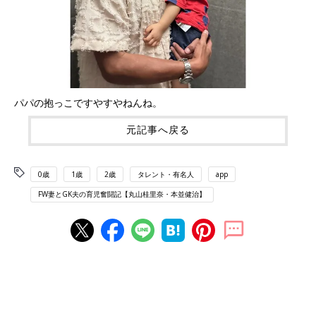
パパの抱っこですやすやねんね。
元記事へ戻る
0歳
1歳
2歳
タレント・有名人
app
FW妻とGK夫の育児奮闘記【丸山桂里奈・本並健治】