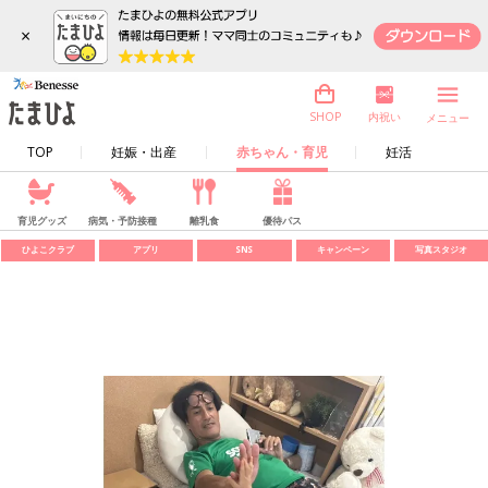
×
内祝い
SHOP
メニュー
TOP
妊娠・出産
赤ちゃん・育児
妊活
育児グッズ
病気・予防接種
離乳食
優待パス
ひよこクラブ
アプリ
SNS
キャンペーン
写真スタジオ