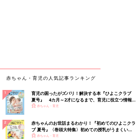
赤ちゃん・育児の人気記事ランキング
育児の困ったがズバリ！解決する本『ひよこクラブ
夏号』 4カ月～2才になるまで、育児に役立つ情報が
いっぱい！
赤ちゃん・育児
赤ちゃんのお世話まるわかり！『初めてのひよこクラ
ブ 夏号』〈巻頭大特集〉初めての授乳がうまくい
く！ おっぱい・ミルクの基本と夏のトラブル 解決テ
赤ちゃん・育児