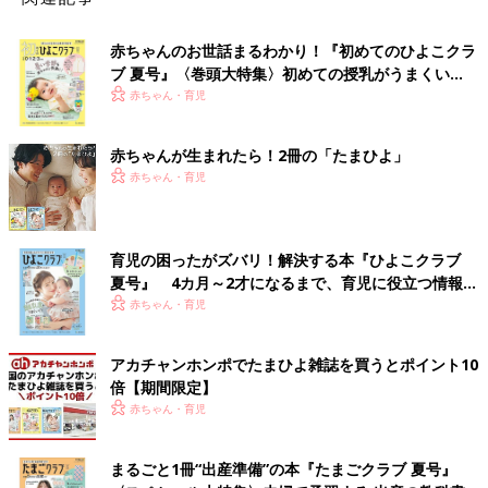
赤ちゃんのお世話まるわかり！『初めてのひよこクラ
ブ 夏号』〈巻頭大特集〉初めての授乳がうまくい
く！ おっぱい・ミルクの基本と夏のトラブル 解決テ
赤ちゃん・育児
ク
赤ちゃんが生まれたら！2冊の「たまひよ」
赤ちゃん・育児
育児の困ったがズバリ！解決する本『ひよこクラブ
夏号』 4カ月～2才になるまで、育児に役立つ情報が
いっぱい！
赤ちゃん・育児
アカチャンホンポでたまひよ雑誌を買うとポイント10
倍【期間限定】
赤ちゃん・育児
まるごと1冊“出産準備”の本『たまごクラブ 夏号』