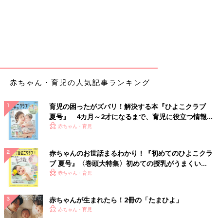
赤ちゃん・育児の人気記事ランキング
育児の困ったがズバリ！解決する本『ひよこクラブ
夏号』 4カ月～2才になるまで、育児に役立つ情報が
いっぱい！
赤ちゃん・育児
赤ちゃんのお世話まるわかり！『初めてのひよこクラ
ブ 夏号』〈巻頭大特集〉初めての授乳がうまくい
く！ おっぱい・ミルクの基本と夏のトラブル 解決テ
赤ちゃん・育児
ク
赤ちゃんが生まれたら！2冊の「たまひよ」
赤ちゃん・育児