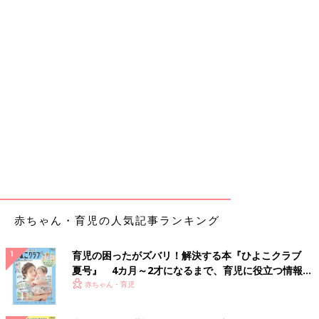
赤ちゃん・育児の人気記事ランキング
育児の困ったがズバリ！解決する本『ひよこクラブ
夏号』 4カ月～2才になるまで、育児に役立つ情報が
いっぱい！
赤ちゃん・育児