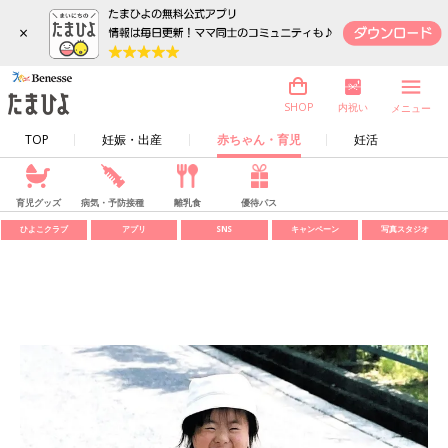
×
内祝い
SHOP
メニュー
TOP
妊娠・出産
赤ちゃん・育児
妊活
育児グッズ
病気・予防接種
離乳食
優待パス
ひよこクラブ
アプリ
SNS
キャンペーン
写真スタジオ