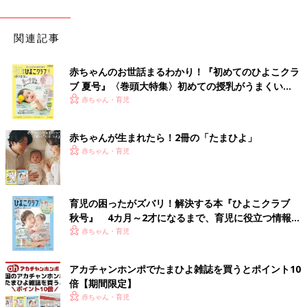
関連記事
赤ちゃんのお世話まるわかり！『初めてのひよこクラ
ブ 夏号』〈巻頭大特集〉初めての授乳がうまくい
く！ おっぱい・ミルクの基本と夏のトラブル 解決テ
赤ちゃん・育児
ク
赤ちゃんが生まれたら！2冊の「たまひよ」
赤ちゃん・育児
育児の困ったがズバリ！解決する本『ひよこクラブ
秋号』 4カ月～2才になるまで、育児に役立つ情報が
いっぱい！
赤ちゃん・育児
アカチャンホンポでたまひよ雑誌を買うとポイント10
倍【期間限定】
赤ちゃん・育児