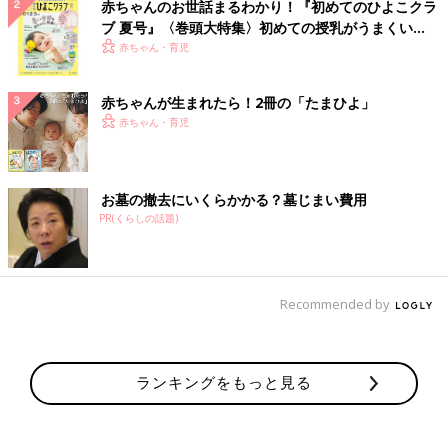
赤ちゃんのお世話まるわかり！『初めてのひよこクラ
ブ 夏号』〈巻頭大特集〉初めての授乳がうまくい
く！ おっぱい・ミルクの基本と夏のトラブル 解決テ
赤ちゃん・育児
ク
赤ちゃんが生まれたら！2冊の「たまひよ」
赤ちゃん・育児
お墓の撤去にいくらかかる？墓じまい費用
PR(くらしの話題)
Recommended by
ランキングをもっと見る