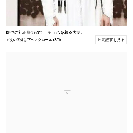
即位の礼正殿の儀で、チョハを着る大使。
▼
次の画像は下へスクロール (3/6)
▶
元記事を見る