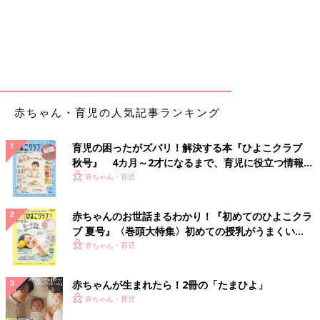
赤ちゃん・育児の人気記事ランキング
育児の困ったがズバリ！解決する本『ひよこクラブ
秋号』 4カ月～2才になるまで、育児に役立つ情報が
いっぱい！
赤ちゃん・育児
赤ちゃんのお世話まるわかり！『初めてのひよこクラ
ブ 夏号』〈巻頭大特集〉初めての授乳がうまくい
く！ おっぱい・ミルクの基本と夏のトラブル 解決テ
赤ちゃん・育児
ク
赤ちゃんが生まれたら！2冊の「たまひよ」
赤ちゃん・育児