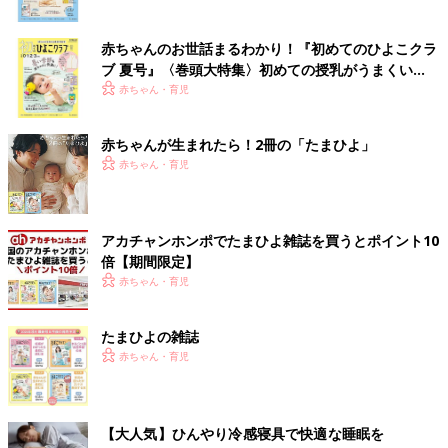
赤ちゃんのお世話まるわかり！『初めてのひよこクラ
ブ 夏号』〈巻頭大特集〉初めての授乳がうまくい
く！ おっぱい・ミルクの基本と夏のトラブル 解決テ
赤ちゃん・育児
ク
赤ちゃんが生まれたら！2冊の「たまひよ」
赤ちゃん・育児
アカチャンホンポでたまひよ雑誌を買うとポイント10
倍【期間限定】
赤ちゃん・育児
たまひよの雑誌
赤ちゃん・育児
【大人気】ひんやり冷感寝具で快適な睡眠を