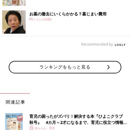
お墓の撤去にいくらかかる？墓じまい費用
PR(くらしの話題)
Recommended by
ランキングをもっと見る
関連記事
育児の困ったがズバリ！解決する本『ひよこクラブ
秋号』 4カ月～2才になるまで、育児に役立つ情報が
いっぱい！
赤ちゃん・育児