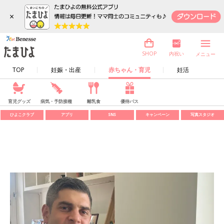
×
内祝い
SHOP
メニュー
TOP
妊娠・出産
赤ちゃん・育児
妊活
育児グッズ
病気・予防接種
離乳食
優待パス
ひよこクラブ
アプリ
SNS
キャンペーン
写真スタジオ