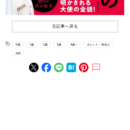
元記事へ戻る
0歳
1歳
2歳
3歳
4歳～
タレント・有名人
app