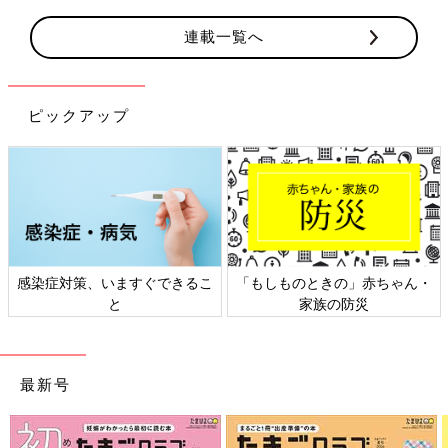
連載一覧へ
ピックアップ
きの」赤ちゃん・
日本外来小児科学会リーフレッ
六星占術 細木か
の防災
ト検討会
相
最新号