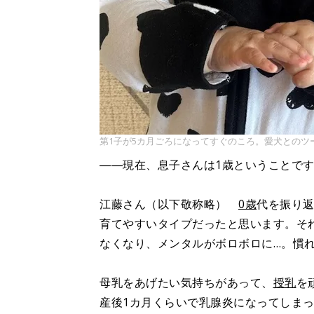
第1子が5カ月ごろになってすぐのころ。愛犬とのツ
――現在、息子さんは1歳ということで
江藤さん（以下敬称略）
0歳
代を振り
育てやすいタイプだったと思います。そ
なくなり、メンタルがボロボロに…。慣
母乳をあげたい気持ちがあって、
授乳
を
産後1カ月くらいで乳腺炎になってしま