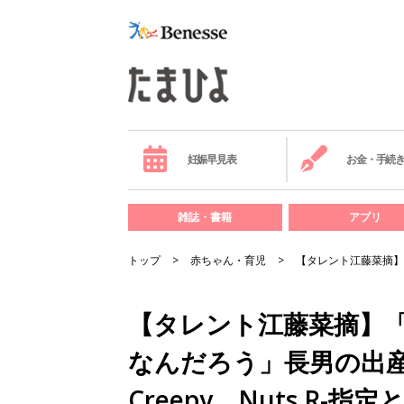
妊娠早見表
お金・手続
雑誌・書籍
アプリ
トップ
赤ちゃん・育児
【タレント江藤菜摘】
【タレント江藤菜摘】
なんだろう」長男の出
Creepy Nuts R-