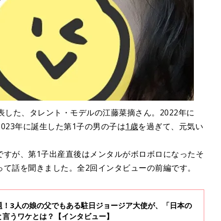
表した、タレント・モデルの江藤菜摘さん。2022年に
し、2023年に誕生した第1子の男の子は
1歳
を過ぎて、元気い
ですが、第1子出産直後はメンタルがボロボロになったそ
って話を聞きました。全2回インタビューの前編です。
題！3人の娘の父でもある駐日ジョージア大使が、「日本の
と言うワケとは？【インタビュー】