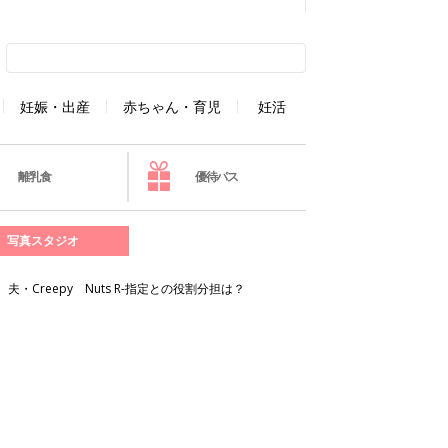
妊娠・出産
赤ちゃん・育児
妊活
離乳食
優待パス
写真スタジオ
reepy Nuts R-指定との役割分担は？