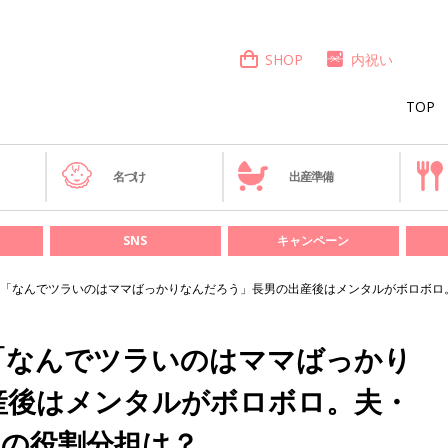
SHOP
内祝い
TOP
き
名づけ
出産準備
SNS
キャンペーン
「なんでツラいのはママばっかりなんだろう」長男の出産後はメンタルがボロボロ。夫・C
「なんでツラいのはママばっかり
産後はメンタルがボロボロ。夫・
指定との役割分担は？