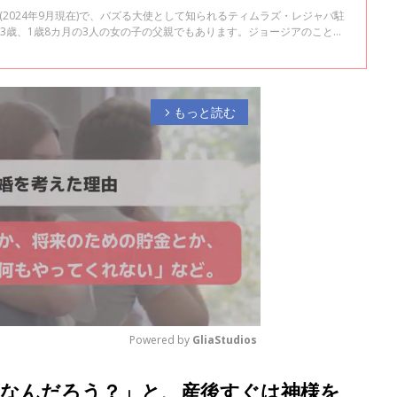
人(2024年9月現在)で、バズる大使として知られるティムラズ・レジャバ駐
3歳、1歳8カ月の3人の女の子の父親でもあります。ジョージアのことや
ラブ編集長 伊丹千絵が聞きました。全2回インタビューの前編です。
もっと読む
arrow_forward_ios
Powered by 
GliaStudios
なんだろう？」と、産後すぐは神様を
M