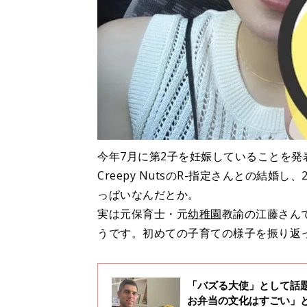
今年7月に第2子を妊娠していることを発
Creepy NutsのR-指定さんとの結婚
っぱいなんだとか。
実は元保育士・元
幼稚園
教諭の江藤さん
うです。初めての子育ての様子を振り返
「バズる大使」として話
お弁当の文化はすごい」