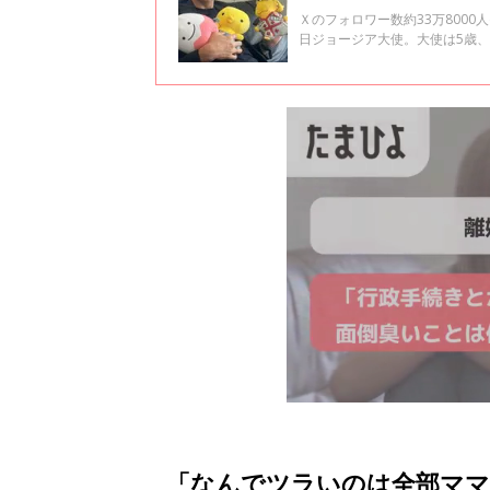
Ｘのフォロワー数約33万8000
日ジョージア大使。大使は5歳、
日本の文化について、ひよこク
「なんでツラいのは全部ママ