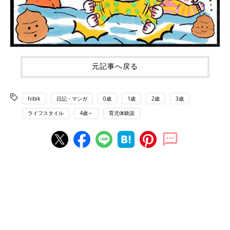
元記事へ戻る
hibik
日記・マンガ
0歳
1歳
2歳
3歳
ライフスタイル
4歳～
育児体験談