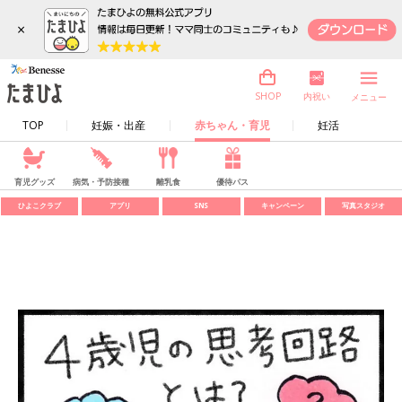
×
内祝い
SHOP
メニュー
TOP
妊娠・出産
赤ちゃん・育児
妊活
育児グッズ
病気・予防接種
離乳食
優待パス
ひよこクラブ
アプリ
SNS
キャンペーン
写真スタジオ