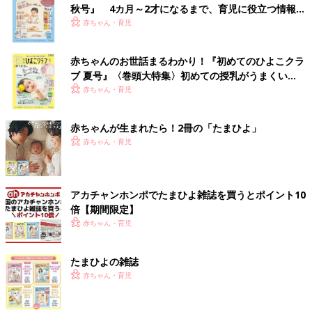
秋号』 4カ月～2才になるまで、育児に役立つ情報が
いっぱい！
赤ちゃん・育児
赤ちゃんのお世話まるわかり！『初めてのひよこクラ
ブ 夏号』〈巻頭大特集〉初めての授乳がうまくい
く！ おっぱい・ミルクの基本と夏のトラブル 解決テ
赤ちゃん・育児
ク
赤ちゃんが生まれたら！2冊の「たまひよ」
赤ちゃん・育児
アカチャンホンポでたまひよ雑誌を買うとポイント10
倍【期間限定】
赤ちゃん・育児
たまひよの雑誌
赤ちゃん・育児