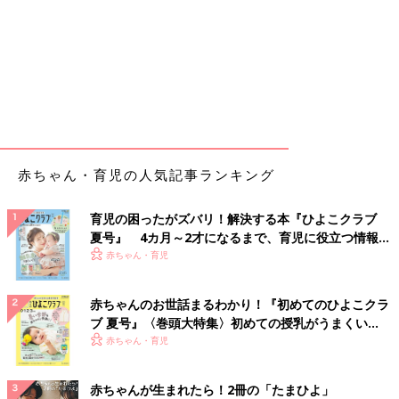
赤ちゃん・育児の人気記事ランキング
育児の困ったがズバリ！解決する本『ひよこクラブ
夏号』 4カ月～2才になるまで、育児に役立つ情報が
いっぱい！
赤ちゃん・育児
赤ちゃんのお世話まるわかり！『初めてのひよこクラ
ブ 夏号』〈巻頭大特集〉初めての授乳がうまくい
く！ おっぱい・ミルクの基本と夏のトラブル 解決テ
赤ちゃん・育児
ク
赤ちゃんが生まれたら！2冊の「たまひよ」